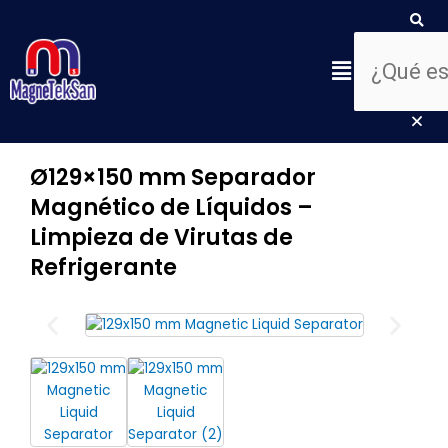
Ir
Buscar
Bus
Cer
al
est
contenido
Menú
cua
de
bús
Ø129×150 mm Separador
Magnético de Líquidos –
Limpieza de Virutas de
Refrigerante