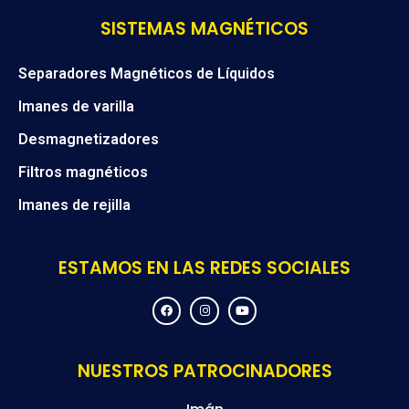
SISTEMAS MAGNÉTICOS
Separadores Magnéticos de Líquidos
Imanes de varilla
Desmagnetizadores
Filtros magnéticos
Imanes de rejilla
ESTAMOS EN LAS REDES SOCIALES
F
I
Y
a
n
o
c
s
u
e
t
t
b
a
u
o
g
b
NUESTROS PATROCINADORES
o
r
e
k
a
m