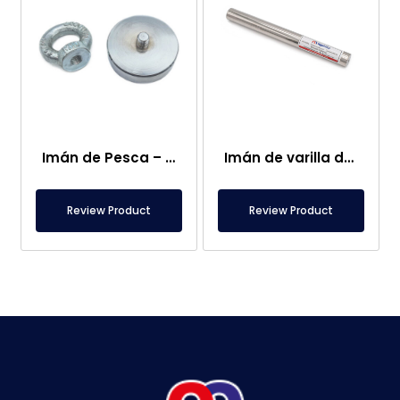
Imán de Pesca – Potente Imán de Rescate Marino
Imán de varilla de neodimio de Ø25×250 mm – Conexión hembra M8 en un lado
Review Product
Review Product