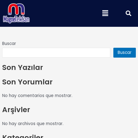
Ir
B
Menú
al
contenido
Buscar
Buscar
Son Yazılar
Son Yorumlar
No hay comentarios que mostrar.
Arşivler
No hay archivos que mostrar.
Kategoriler