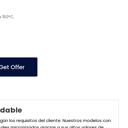
 150°C,
et Offer
idable
n los requisitos del cliente. Nuestros modelos con
ales micronizados gracias a sus altos valores de