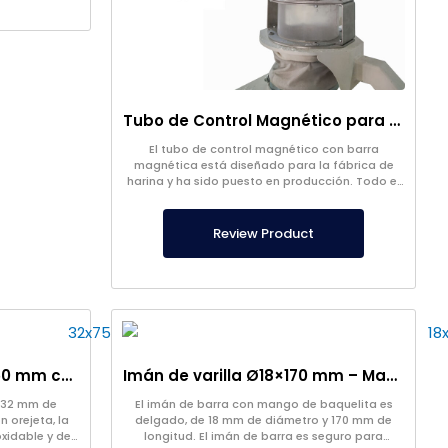
Tubo de Control Magnético para Molinos de Harina
El tubo de control magnético con barra
magnética está diseñado para la fábrica de
harina y ha sido puesto en producción. Todo el
diseño es un producto de acero inoxidable que
nos pertenece.
Review Product
Imán de barra de Ø32×750 mm con orejeta – Diseño especial
Imán de varilla Ø18×170 mm – Mango de baquelita
 32 mm de
El imán de barra con mango de baquelita es
 orejeta, la
delgado, de 18 mm de diámetro y 170 mm de
oxidable y de
longitud. El imán de barra es seguro para