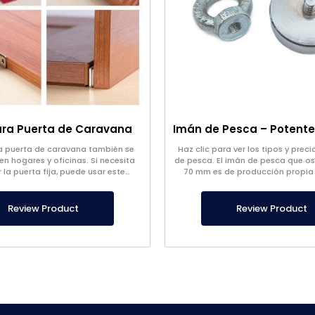
ra Puerta de Caravana
a puerta de caravana también se
Haz clic para ver los tipos y prec
en hogares y oficinas. Si necesita
de pesca. El imán de pesca que os
la puerta fija, puede usar este
70 mm es de producción propia 
producto.
carcasa exterior de ace
Review Product
Review Product