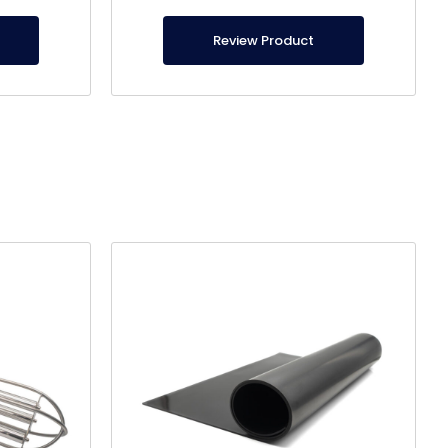
lic aquí para
alimentos, está certificado y es de producción
arra.
nacional.
Review Product