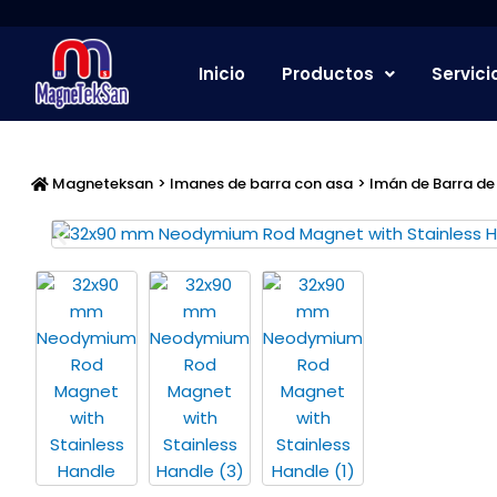
Ir
al
contenido
Inicio
Productos
Servici
Magneteksan
>
Imanes de barra con asa
> Imán de Barra d