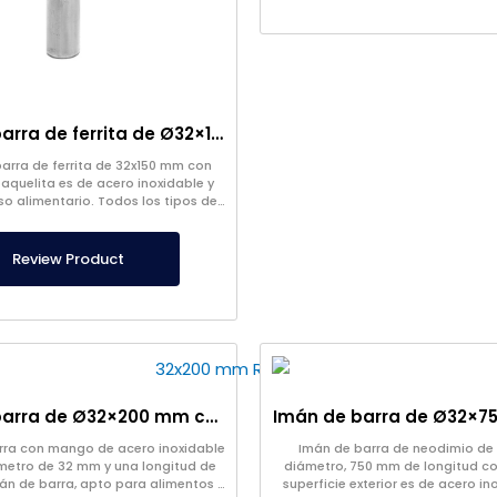
Imán de barra de ferrita de Ø32×150 mm 300 Óxido
barra de ferrita de 32x150 mm con
quelita es de acero inoxidable y
o alimentario. Todos los tipos de
de barra con la diferencia de
Magneteksan.
Review Product
Imán de barra de Ø32×200 mm con mango de acero inoxidable
arra con mango de acero inoxidable
Imán de barra de neodimio de
ámetro de 32 mm y una longitud de
diámetro, 750 mm de longitud con
án de barra, apto para alimentos y
superficie exterior es de acero in