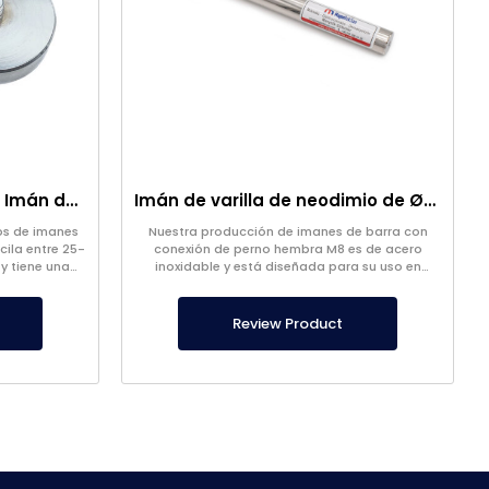
Imán de Pesca – Potente Imán de Rescate Marino
Imán de varilla de neodimio de Ø25×250 mm – Conexión hembra M8 en un lado
ios de imanes
Nuestra producción de imanes de barra con
cila entre 25-
conexión de perno hembra M8 es de acero
y tiene una
inoxidable y está diseñada para su uso en
ro.
empresas alimentarias.
Review Product