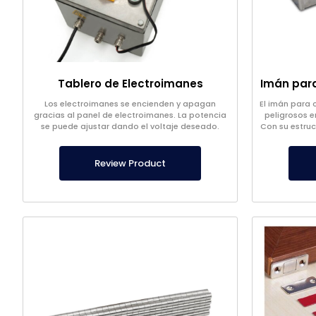
Tablero de Electroimanes
Los electroimanes se encienden y apagan
El imán para 
gracias al panel de electroimanes. La potencia
peligrosos en
se puede ajustar dando el voltaje deseado.
Con su estruct
imán para c
Review Product