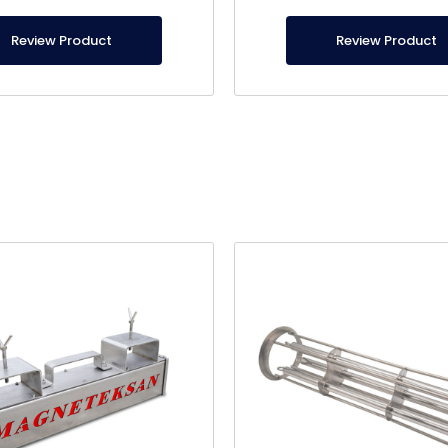
ado, es de producción nacional.
nuestra propia producción. Haga c
ver todos los imanes de b
Review Product
Review Product