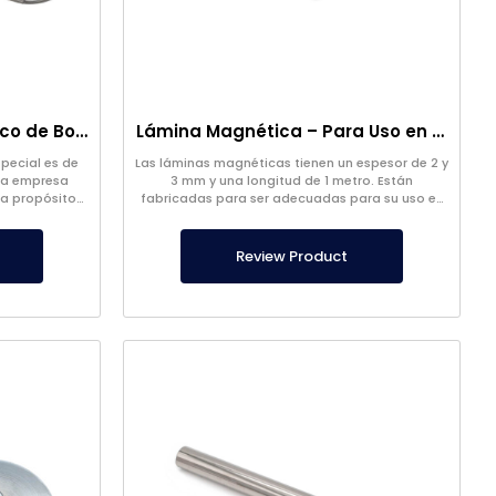
Cabeza de Filtro Magnético de Bolsa
Lámina Magnética – Para Uso en el Suelo – Apto para Alimentos
special es de
Las láminas magnéticas tienen un espesor de 2 y
ra empresa
3 mm y una longitud de 1 metro. Están
a propósitos
fabricadas para ser adecuadas para su uso en
tamaños
el suelo por empresas alimentarias.
Review Product