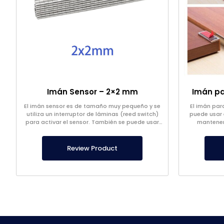
Imán Sensor – 2×2 mm
Imán pa
El imán sensor es de tamaño muy pequeño y se
El imán par
utiliza un interruptor de láminas (reed switch)
puede usar 
para activar el sensor. También se puede usar
mantener 
para diferentes propósitos y proyectos.
Review Product