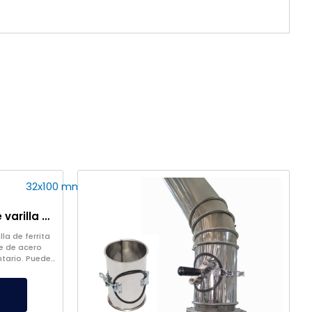
Ø32×100 mm 300 Imán de varilla de ferrita de óxido
la de ferrita
e de acero
ntario. Puede
gracias a su
 fugas.