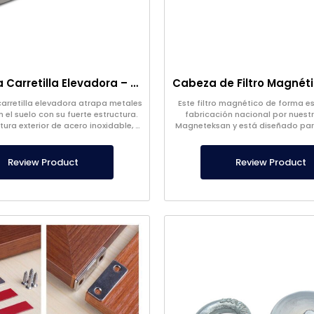
Imán para Carretilla Elevadora – Completamente Inoxidable – 10 cm Distancia Efectiva – Fácil Liberación con Asa
carretilla elevadora atrapa metales
Este filtro magnético de forma e
 el suelo con su fuerte estructura.
fabricación nacional por nuest
ura exterior de acero inoxidable, el
Magneteksan y está diseñado par
arretilla elevadora es de nuestra
especiales. Se produce en 
propia producción.
personalizados.
Review Product
Review Product