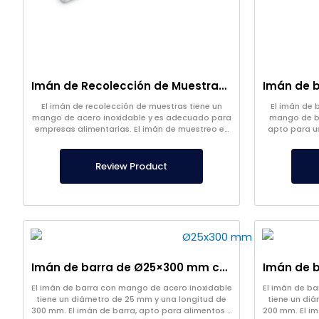
Imán de Recolección de Muestras Ø32×150 mm con Mango de Acero Inoxidable
El imán de recolección de muestras tiene un
El imán de 
mango de acero inoxidable y es adecuado para
mango de ba
empresas alimentarias. El imán de muestreo es
apto para us
un imán de barra y mantiene su fuerza durante
imanes 
mucho tiempo.
Review Product
Imán de barra de Ø25×300 mm con mango de acero inoxidable
El imán de barra con mango de acero inoxidable
El imán de b
tiene un diámetro de 25 mm y una longitud de
tiene un di
300 mm. El imán de barra, apto para alimentos y
200 mm. El im