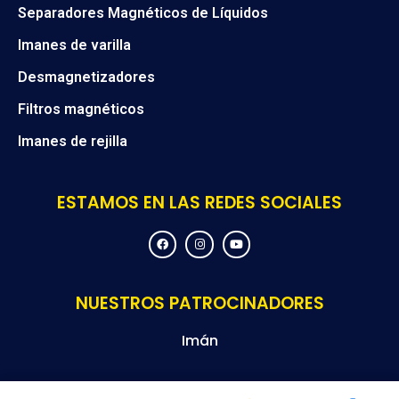
Separadores Magnéticos de Líquidos
Imanes de varilla
Desmagnetizadores
Filtros magnéticos
Imanes de rejilla
ESTAMOS EN LAS REDES SOCIALES
F
I
Y
a
n
o
c
s
u
e
t
t
b
a
u
o
g
b
NUESTROS PATROCINADORES
o
r
e
k
a
m
Imán