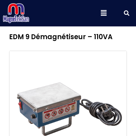
Aller
S
Menu
au
contenu
EDM 9 Démagnétiseur – 110VA