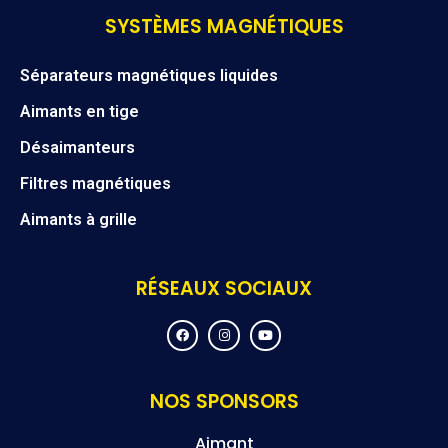
SYSTÈMES MAGNÉTIQUES
Séparateurs magnétiques liquides
Aimants en tige
Désaimanteurs
Filtres magnétiques
Aimants à grille
RÉSEAUX SOCIAUX
F
I
Y
a
n
o
c
s
u
e
t
t
b
a
u
o
g
b
NOS SPONSORS
o
r
e
k
a
m
Aimant