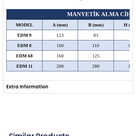
MANYETİK ALMA CİHA
MODEL
A (mm)
B (mm)
H (m
EDM 9
123
83
83
EDM 8
160
110
100
EDM 68
160
125
70
EDM 11
200
280
130
Extra Information