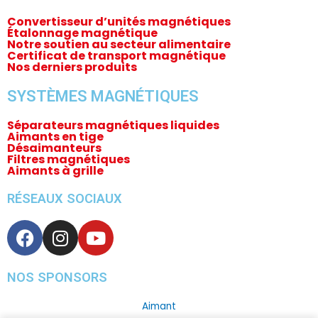
Convertisseur d’unités magnétiques
Étalonnage magnétique
Notre soutien au secteur alimentaire
Certificat de transport magnétique
Nos derniers produits
SYSTÈMES MAGNÉTIQUES
Séparateurs magnétiques liquides
Aimants en tige
Désaimanteurs
Filtres magnétiques
Aimants à grille
RÉSEAUX SOCIAUX
F
I
Y
a
n
o
c
s
u
e
t
t
NOS SPONSORS
b
a
u
Aimant
o
g
b