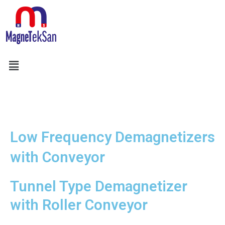
Aller
au
contenu
Menu
Search
Low Frequency Demagnetizers
with Conveyor
Tunnel Type Demagnetizer
with Roller Conveyor