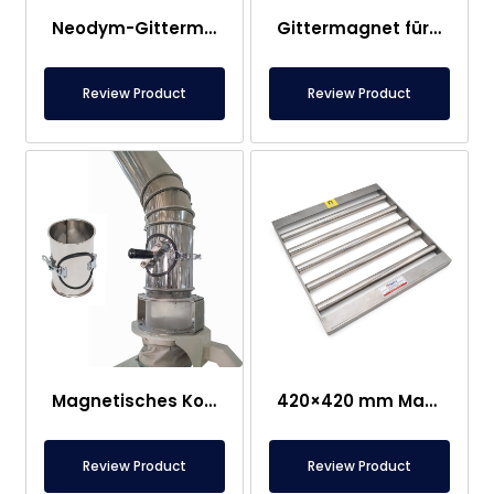
Neodym-Gittermagnetabscheider Spezialdesign für Bunker
Gittermagnet für Kunststoffspritzgießmaschinen
Review Product
Review Product
Magnetisches Kontrollrohr für Mühlen
420×420 mm Magnetrostabscheider
Review Product
Review Product