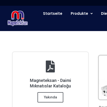
Zum
Inhalt
Startseite
Produkte
Die
springen
Magneteksan - Daimi
Mıknatıslar Kataloğu
Yakında