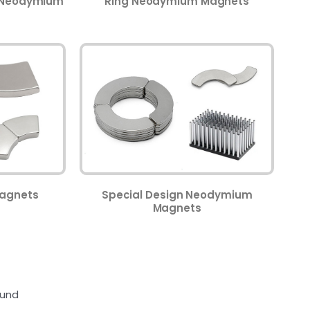
r Neodymium
Ring Neodymium Magnets
agnets
Special Design Neodymium
Magnets
ound