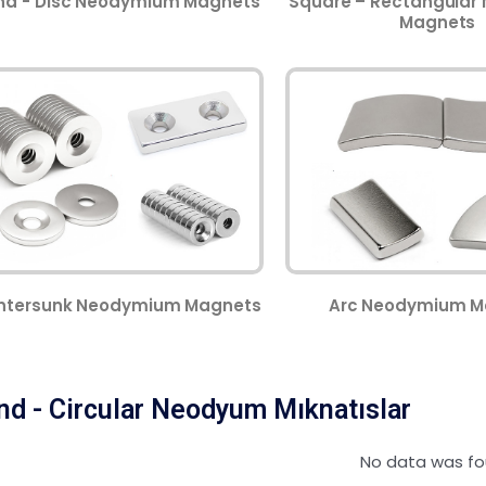
nd - Disc Neodymium Magnets
Square – Rectangula
Magnets
ntersunk Neodymium Magnets
Arc Neodymium M
d - Circular Neodyum Mıknatıslar
No data was f