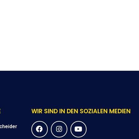
E
WIR SIND IN DEN SOZIALEN MEDIEN
F
I
Y
cheider
a
n
o
c
s
u