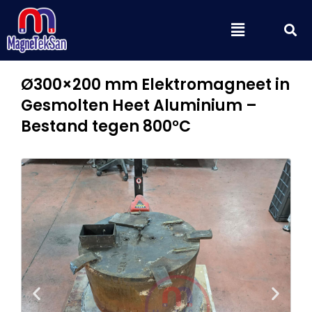
Ga
Z
Menu
naar
de
inhoud
Ø300×200 mm Elektromagneet in
Gesmolten Heet Aluminium –
Bestand tegen 800°C