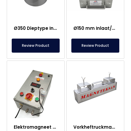
Ø350 Dieptype Inlaat en Uitlaat Neodymium Magnetisch Rooster
Ø150 mm Inlaat/Uitlaat Ferriet Magnetische Ladescheider – Volledig Roestvrij Staal
Review Product
Review Product
Elektromagneet Paneel
Vorkheftruckmagneet – Volledig RVS – 10 cm Effectieve Afstand – Eenvoudige Ontgrendeling met Handgreep