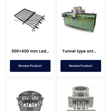
500×400 mm Lade Magneet – Eenvoudig te Reinigen
Tunnel type ontmagnetiseermachine met transportband
Review Product
Review Product