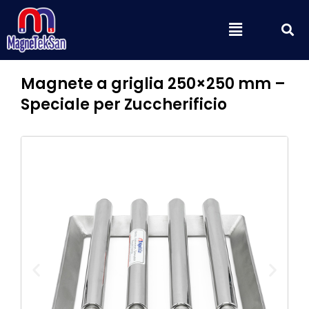
Vai
C
Menu
al
contenuto
Magnete a griglia 250×250 mm –
Speciale per Zuccherificio