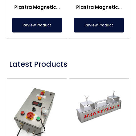
Piastra Magnetica a Cassetto con Ingresso 500×200 mm Uscita 630×200 mm – Completamente Inox – Adatta al Contatto con gli Alimenti
Piastra Magnetica a Cassetto con Ingresso Uscita 300x120x42 mm – Completamente Inossidabile – Idonea al Contatto con Alimenti – Certificata
Review Product
Review Product
Latest Products