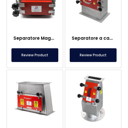
Separatore Magnetico Ø300 mm – Piastra Magnetica Doppia – Adatto per Colata di Bobine, Flusso di Materiale Plastico
Separatore a cassetto magnetico 440×260 mm con ingresso e uscita – Sistema a piastra magnetica con finestra di osservazione
Review Product
Review Product