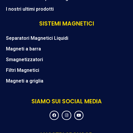
I nostri ultimi prodotti
SISTEMI MAGNETICI
Separatori Magnetici Liquidi
Magneti a barra
Smagnetizzatori
Filtri Magnetici
Magneti a griglia
SIAMO SUI SOCIAL MEDIA
F
I
Y
a
n
o
c
s
u
e
t
t
b
a
u
o
g
b