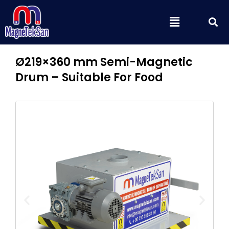
Aller
S
Menu
au
contenu
Ø219×360 mm Semi-Magnetic
Drum – Suitable For Food