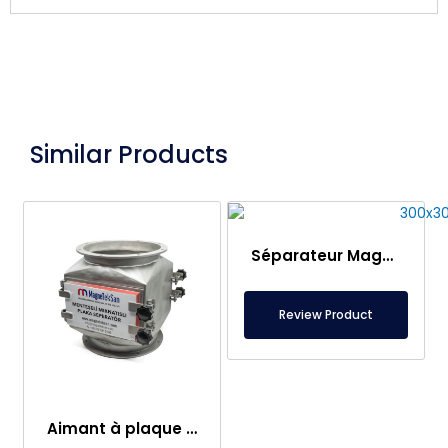
Similar Products
Séparateur Magnétique à Boîtier à Double Plaque 300×300 mm – Entrée/Sortie
Review Product
Aimant à plaque de type tiroir DN400, logé