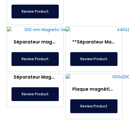
Review Product
Séparateur magnétique Ø300 mm – Double plaque magnétique – Adapté au coulage en bobine et à l’écoulement de matériaux plastiques
**Séparateur Magnétique à Tiroir 440×260 mm avec Entrée et Sortie
Review Product
Review Product
Séparateur Magnétique en Tiroir 250×250 mm avec Entrée/Sortie – Tout Inox – Contact Alimentaire – Certifié
Plaque magnétique à tiroir – Entrée 500×200 mm, Sortie 630×200 mm – Entièrement en inox – Compatible contact alimentaire
Review Product
Review Product