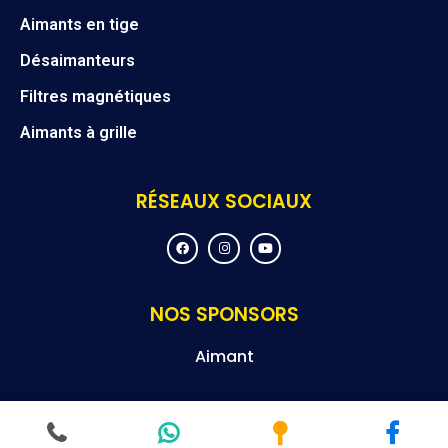
Aimants en tige
Désaimanteurs
Filtres magnétiques
Aimants à grille
RÉSEAUX SOCIAUX
F
I
Y
a
n
o
c
s
u
e
t
t
b
a
u
o
g
b
NOS SPONSORS
o
r
e
k
a
m
Aimant
© Droit d’auteur 2024 Magneteksan – Tous droits réservés.