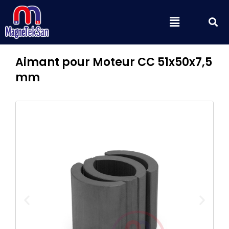
Aller
S
Menu
au
contenu
Aimant pour Moteur CC 51x50x7,5
mm