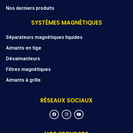
Nos derniers produits
SYSTÈMES MAGNÉTIQUES
Séparateurs magnétiques liquides
Aimants en tige
Désaimanteurs
Filtres magnétiques
Aimants à grille
RÉSEAUX SOCIAUX
F
I
Y
a
n
o
c
s
u
e
t
t
b
a
u
o
g
b