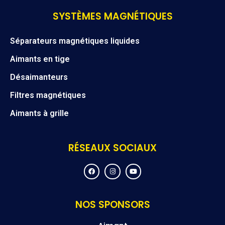
SYSTÈMES MAGNÉTIQUES
Séparateurs magnétiques liquides
Aimants en tige
Désaimanteurs
Filtres magnétiques
Aimants à grille
RÉSEAUX SOCIAUX
F
I
Y
a
n
o
c
s
u
e
t
t
b
a
u
o
g
b
NOS SPONSORS
o
r
e
k
a
m