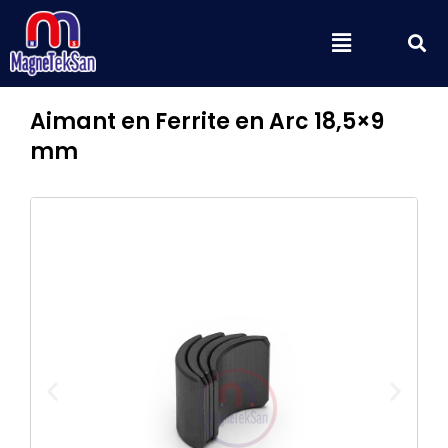
Aller
S
Menu
au
contenu
Aimant en Ferrite en Arc 18,5×9
mm