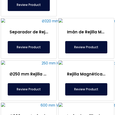
Review Product
Separador de Rejilla Magnética Ø320 mm – Acero Inoxidable Completo y Sellado
Imán de Rejilla Magnética Ø200 mm – Totalmente Inoxidable y Hermético
Review Product
Review Product
Ø250 mm Rejilla Magnética de Neodimio Resistente a Altas Temperaturas – 150°C
Rejilla Magnética de Neodimio de Ø163 mm – Especial Para Máquina de Café
Review Product
Review Product