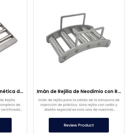
Separador de Rejilla Magnética de 420×420 mm
Imán de Rejilla de Neodimio con Radio
e Rejilla
Imán de rejilla para la salida de la extrusora de
 completo de
inyección de plástico. Esta rejilla con radio y
 certificado
diseño especial es solo una de nuestras
imentario.
soluciones de separación de metales.
Review Product