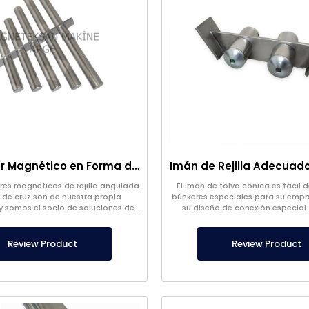
Separador Magnético en Forma de Cruz de Diseño Especial
res magnéticos de rejilla angulada
El imán de tolva cónica es fácil d
 de cruz son de nuestra propia
búnkeres especiales para su empr
y somos el socio de soluciones de
su diseño de conexión especial 
imentarias con más de 20 años de
Inoxidable y de neodimio, es m
experiencia.
Review Product
Review Product