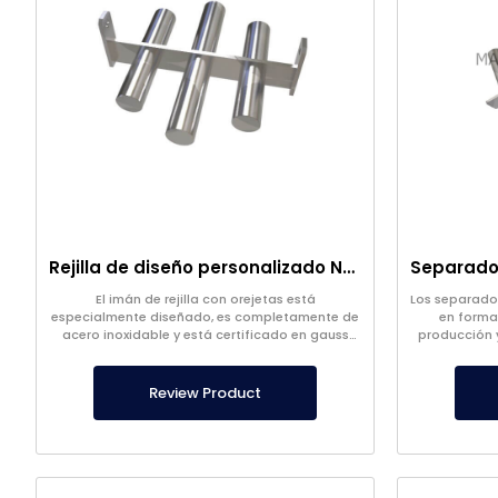
Rejilla de diseño personalizado Neodimio, Imán separador de metal de 3 barras
El imán de rejilla con orejetas está
Los separado
especialmente diseñado, es completamente de
en forma
acero inoxidable y está certificado en gauss
producción 
para el uso de empresas alimentarias.
empresas al
Review Product