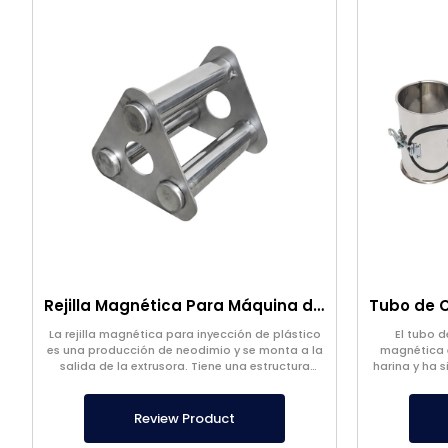
Rejilla Magnética Para Máquina de Moldeo por Inyección de Plástico
La rejilla magnética para inyección de plástico
El tubo 
es una producción de neodimio y se monta a la
magnética e
salida de la extrusora. Tiene una estructura
harina y ha 
completamente de acero inoxidable.
diseño es un
Review Product