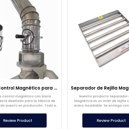
Tubo de Control Magnético para Molinos de Harina
de control magnético con barra
Nuestro producto Separador d
stá diseñado para la fábrica de
Magnética es un imán de rejilla
sido puesto en producción. Todo el
acero inoxidable. Se entrega con
 producto de acero inoxidable que
BRC y HACCP, apto para uso al
nos pertenece.
Review Product
Review Product