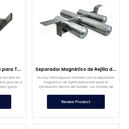
Imán de Rejilla Adecuado para Tolvas Cónicas
Separador Magnético de Rejilla de Neodimio Diseño Especial Para Búnker
e instalar en
Es muy fácil separar metales con el separador
esa gracias a
magnético de rejilla adecuado para la
tipo garra.
instalación dentro del búnker. Los imanes de
uy fuerte.
neodimio muy potentes nunca dejan escapar el
metal.
Review Product