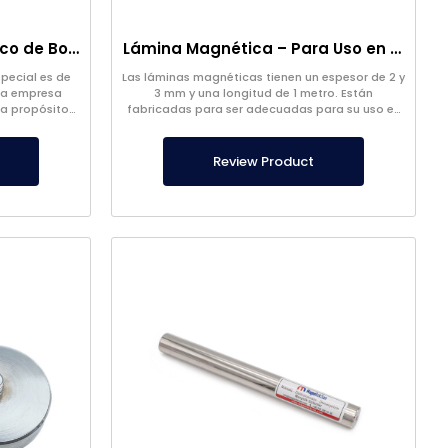
Cabeza de Filtro Magnético de Bolsa
Lámina Magnética – Para Uso en el Suelo – Apto para Alimentos
special es de
Las láminas magnéticas tienen un espesor de 2 y
ra empresa
3 mm y una longitud de 1 metro. Están
a propósitos
fabricadas para ser adecuadas para su uso en
tamaños
el suelo por empresas alimentarias.
Review Product