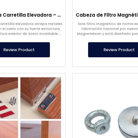
Imán para Carretilla Elevadora – Completamente Inoxidable – 10 cm Distancia Efectiva – Fácil Liberación con Asa
carretilla elevadora atrapa metales
Este filtro magnético de forma e
 el suelo con su fuerte estructura.
fabricación nacional por nuest
ura exterior de acero inoxidable, el
Magneteksan y está diseñado par
arretilla elevadora es de nuestra
especiales. Se produce en 
propia producción.
personalizados.
Review Product
Review Product