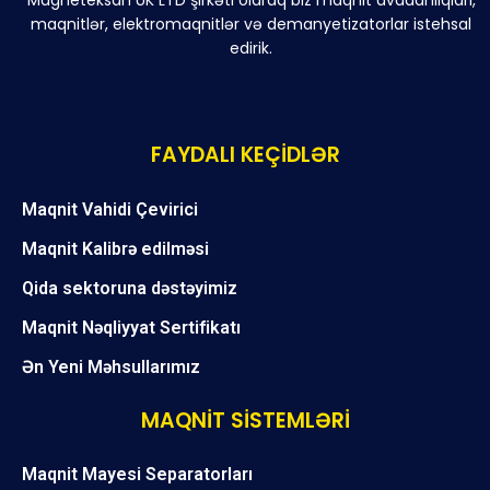
Magneteksan UK LTD şirkəti olaraq biz maqnit avadanlıqları,
maqnitlər, elektromaqnitlər və demanyetizatorlar istehsal
edirik.
FAYDALI KEÇİDLƏR
Maqnit Vahidi Çevirici
Maqnit Kalibrə edilməsi
Qida sektoruna dəstəyimiz
Maqnit Nəqliyyat Sertifikatı
Ən Yeni Məhsullarımız
MAQNİT SİSTEMLƏRİ
Maqnit Mayesi Separatorları