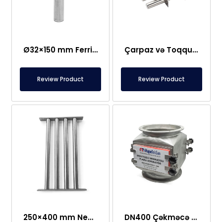
Ø32×150 mm Ferrit Çubuq Maqnit 300 Oksid
Çarpaz və Toqquşma Tipli Maqnit Şəbəkə Ayırıcısı – Fərdi Dizayn
Review Product
Review Product
250×400 mm Neodim Tor Şəbəkə Maqniti
DN400 Çəkməcə Tipi, Qorunan Plitə Maqnit