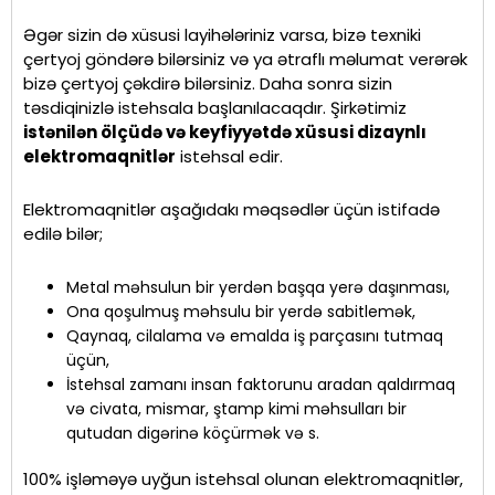
Əgər sizin də xüsusi layihələriniz varsa, bizə texniki
çertyoj göndərə bilərsiniz və ya ətraflı məlumat verərək
bizə çertyoj çəkdirə bilərsiniz. Daha sonra sizin
təsdiqinizlə istehsala başlanılacaqdır. Şirkətimiz
istənilən ölçüdə və keyfiyyətdə xüsusi dizaynlı
elektromaqnitlər
istehsal edir.
Elektromaqnitlər aşağıdakı məqsədlər üçün istifadə
edilə bilər;
Metal məhsulun bir yerdən başqa yerə daşınması,
Ona qoşulmuş məhsulu bir yerdə sabitlemək,
Qaynaq, cilalama və emalda iş parçasını tutmaq
üçün,
İstehsal zamanı insan faktorunu aradan qaldırmaq
və civata, mismar, ştamp kimi məhsulları bir
qutudan digərinə köçürmək və s.
100% işləməyə uyğun istehsal olunan elektromaqnitlər,