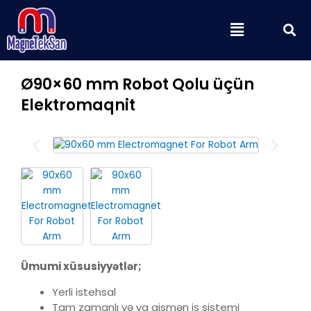
Skip
S
Menu
to
content
Ø90×60 mm Robot Qolu üçün
Elektromaqnit
Ümumi xüsusiyyətlər;
Yerli istehsal
Tam zamanlı və ya qismən iş sistemi