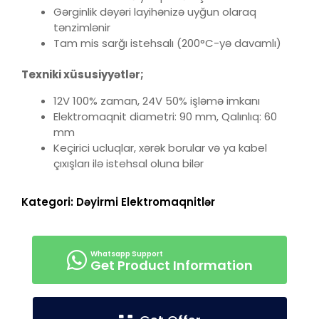
Gərginlik dəyəri layihənizə uyğun olaraq
tənzimlənir
Tam mis sarğı istehsalı (200°C-yə davamlı)
Texniki xüsusiyyətlər;
12V 100% zaman, 24V 50% işləmə imkanı
Elektromaqnit diametri: 90 mm, Qalınlıq: 60
mm
Keçirici ucluqlar, xərək borular və ya kabel
çıxışları ilə istehsal oluna bilər
Kategori:
Dəyirmi Elektromaqnitlər
Get Product Information