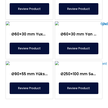
Review Product
Review Product
Ø60×30 mm Yuxarı Qlandlı Elektromaqnit
Ø60×30 mm Yan Qland Çıxışlı Elektromaqnit
Review Product
Review Product
Ø90×55 mm Yüksək Cərəyanlı Elektromaqnit – 12V-də 120 kq
Ø250×100 mm Sənaye Elektromaqnit – 48V
Review Product
Review Product