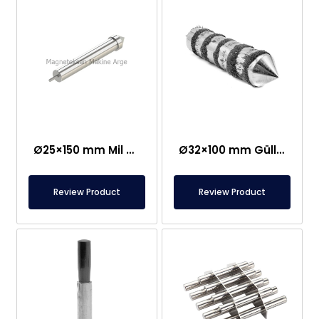
Ø25×150 mm Mil Bağlantılı Çubuq Maqnit – Güllə Tipli Başlıq
Ø32×100 mm Güllə Tipli Neodim Çubuq Maqnit
Review Product
Review Product