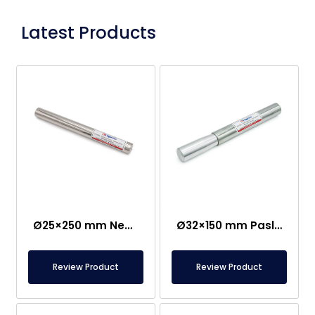
Latest Products
Ø25×250 mm Neodim Çubuq Maqnit – Bir Tərəfi M8 Dişi Bağlantı
Ø32×150 mm Paslanmaz Qulplu Nümunə Toplama Maqniti
Review Product
Review Product