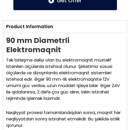
Get Offer
Product Information
90 mm Diametrli
Elektromaqnit
Tək birləşmə dəliyi olan bu elektromaqnit müxtəlif
istənilən ölçülərdə istehsal olunur. Şirkətimiz xüsusi
ölçülərdə və dizaynlarda elektromaqnit sistemləri
istehsal edir. Əgər 90 mm-lik elektromaqnitə 12V
ümumi güc verilsə, uzun müddət işləyə bilər. Əgər 24V
ilə qidalanırsa, 2 dəfə çox güc alınır, lakin istirahət
rejimində işləmək lazımdır.
Nəqliyyat prosesi tamamlandıqdan sonra, maqnit hər
nəqliyyatdan sonra istirahət etməlidir. Bu şəkildə istilik
qorunur.