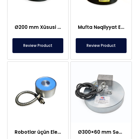
Ø200 mm Xüsusi İstehsal Elektromaqnit
Mufta Nəqliyyat Elektromaqnitləri – Avtomobil Sektoru üçün Xüsusi
Review Product
Review Product
Robotlar üçün Elektromaqnit
Ø300×60 mm Sənaye Elektromaqniti