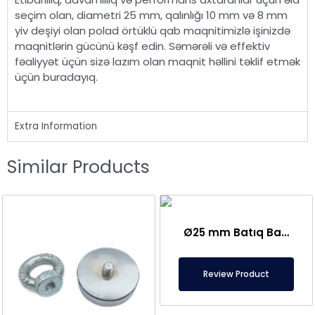
seçim olan, diametri 25 mm, qalınlığı 10 mm və 8 mm
yiv deşiyi olan polad örtüklü qab maqnitimizlə işinizdə
maqnitlərin gücünü kəşf edin. Səmərəli və effektiv
fəaliyyət üçün sizə lazım olan maqnit həllini təklif etmək
üçün buradayıq.
Extra Information
Similar Products
Ø25 mm Batıq Başlı Neodium Banka Maqniti
Review Product