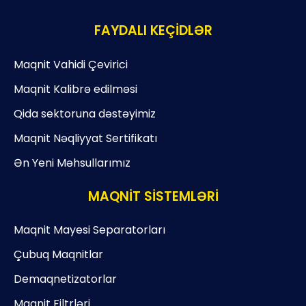
FAYDALI KEÇİDLƏR
Maqnit Vahidi Çevirici
Maqnit Kalibrə edilməsi
Qida sektoruna dəstəyimiz
Maqnit Nəqliyyat Sertifikatı
Ən Yeni Məhsullarımız
MAQNİT SİSTEMLƏRİ
Maqnit Mayesi Separatorları
Çubuq Maqnitlar
Demaqnetizatorlar
Maqnit Filtrləri