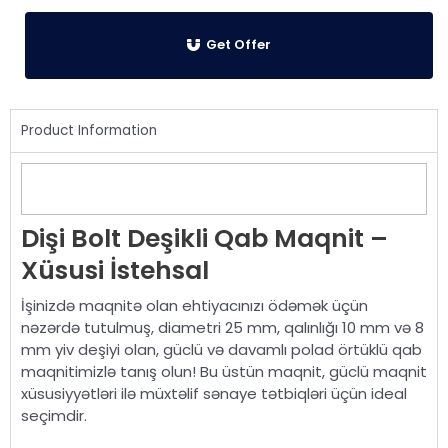
Get Offer
Product Information
Dişi Bolt Deşikli Qab Maqnit –
Xüsusi İstehsal
İşinizdə maqnitə olan ehtiyacınızı ödəmək üçün
nəzərdə tutulmuş, diametri 25 mm, qalınlığı 10 mm və 8
mm yiv deşiyi olan, güclü və davamlı polad örtüklü qab
maqnitimizlə tanış olun! Bu üstün maqnit, güclü maqnit
xüsusiyyətləri ilə müxtəlif sənaye tətbiqləri üçün ideal
seçimdir.