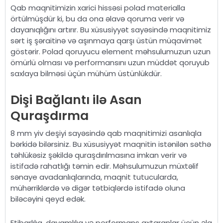
Qab maqnitimizin xarici hissəsi polad materialla
örtülmüşdür ki, bu da ona əlavə qoruma verir və
dayanıqlığını artırır. Bu xüsusiyyət sayəsində maqnitimiz
sərt iş şəraitinə və aşınmaya qarşı üstün müqavimət
göstərir. Polad qoruyucu element məhsulumuzun uzun
ömürlü olması və performansını uzun müddət qoruyub
saxlaya bilməsi üçün mühüm üstünlükdür.
Dişi Bağlantı ilə Asan
Quraşdırma
8 mm yiv deşiyi sayəsində qab maqnitimizi asanlıqla
bərkidə bilərsiniz. Bu xüsusiyyət maqnitin istənilən səthə
təhlükəsiz şəkildə quraşdırılmasına imkan verir və
istifadə rahatlığı təmin edir. Məhsulumuzun müxtəlif
sənaye avadanlıqlarında, maqnit tutucularda,
mühərriklərdə və digər tətbiqlərdə istifadə oluna
biləcəyini qeyd edək.
Etibarlılıq, davamlılıq və performans axtaranlar üçün əla