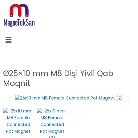
Skip
to
content
Menu
Search
Ø25×10 mm M8 Dişi Yivli Qab
Maqnit