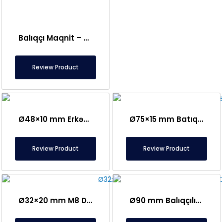
Balıqçı Maqnit – Güclü Dəniz Xilasetmə Maqniti
Review Product
Ø48×10 mm Erkək Bolt Bağlantılı Qab Maqnit
Ø75×15 mm Batıq Girişli Deşikli Kasa Maqnit
Review Product
Review Product
Ø32×20 mm M8 Dişi Bağlantılı Silindrik Qazan Maqniti
Ø90 mm Balıqçılıq Maqniti – Pot Maqniti – 200 kq Güc