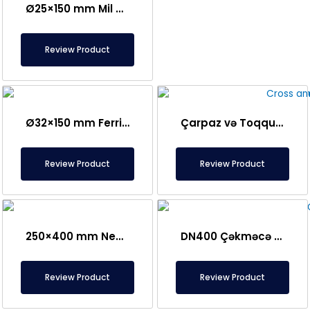
Ø25×150 mm Mil Bağlantılı Çubuq Maqnit – Güllə Tipli Başlıq
Review Product
Ø32×150 mm Ferrit Çubuq Maqnit 300 Oksid
Çarpaz və Toqquşma Tipli Maqnit Şəbəkə Ayırıcısı – Fərdi Dizayn
Review Product
Review Product
250×400 mm Neodim Tor Şəbəkə Maqniti
DN400 Çəkməcə Tipi, Qorunan Plitə Maqnit
Review Product
Review Product