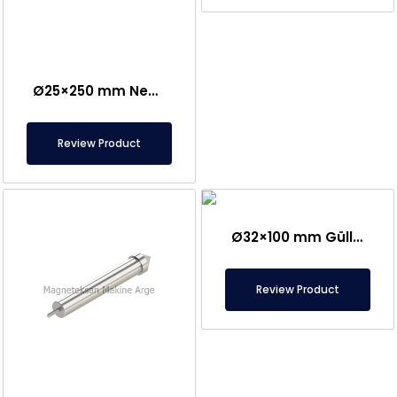
Ø25×250 mm Neodim Çubuq Maqnit – Bir Tərəfi M8 Dişi Bağlantı
Review Product
Ø32×100 mm Güllə Tipli Neodim Çubuq Maqnit
Review Product