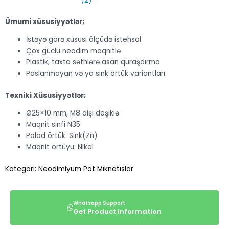
Ümumi xüsusiyyətlər;
İstəyə görə xüsusi ölçüdə istehsal
Çox güclü neodim maqnitlə
Plastik, taxta səthlərə asan quraşdırma
Paslanmayan və ya sink örtük variantları
Texniki Xüsusiyyətlər;
Ø25×10 mm, M8 dişi deşiklə
Maqnit sinfi N35
Polad örtük: Sink(Zn)
Maqnit örtüyü: Nikel
Kategori:
Neodimiyum Pot Mıknatıslar
Get Product Information