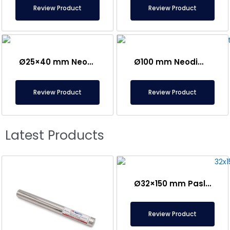
Review Product
Review Product
Ø25×40 mm Neodium Qab Maqniti
Ø100 mm Neodim Pot Maqnit – 250 kq Güc
Review Product
Review Product
Latest Products
Ø32×150 mm Paslanmaz Qulplu Nümunə Toplama Maqniti
Review Product