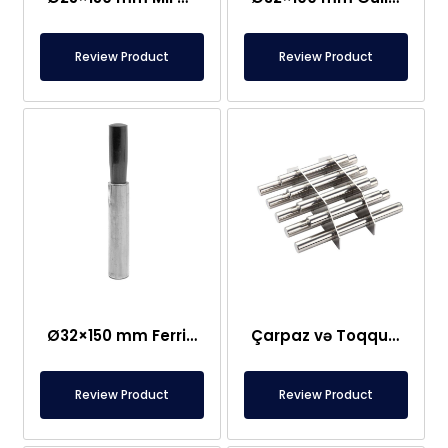
Review Product
Review Product
Ø32×150 mm Ferrit Çubuq Maqnit 300 Oksid
Çarpaz və Toqquşma Tipli Maqnit Şəbəkə Ayırıcısı – Fərdi Dizayn
Review Product
Review Product