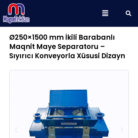
Skip
S
Menu
to
content
Ø250×1500 mm İkili Barabanlı
Maqnit Maye Separatoru –
Sıyırıcı Konveyorla Xüsusi Dizayn