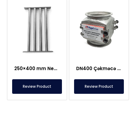
250×400 mm Neodim Tor Şəbəkə Maqniti
DN400 Çəkməcə Tipi, Qorunan Plitə Maqnit
Review Product
Review Product