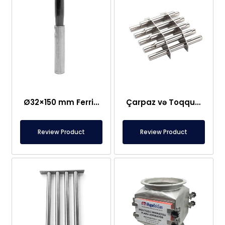
Ø32×150 mm Ferrit Çubuq Maqnit 300 Oksid
Çarpaz və Toqquşma Tipli Maqnit Şəbəkə Ayırıcısı – Fərdi Dizayn
Review Product
Review Product