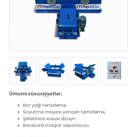
Ümumi xüsusiyyətlər;
Bor yağı təmizləmə,
Soyutma mayesi yonqarı təmizləmə,
Şirkətinizə xüsusi dizayn
Barabanlı maqnit separatoru.