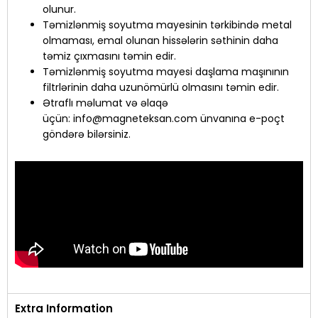
olunur.
Təmizlənmiş soyutma mayesinin tərkibində metal
olmaması, emal olunan hissələrin səthinin daha
təmiz çıxmasını təmin edir.
Təmizlənmiş soyutma mayesi daşlama maşınının
filtrlərinin daha uzunömürlü olmasını təmin edir.
Ətraflı məlumat və əlaqə
üçün:
info@magneteksan.com
ünvanına e-poçt
göndərə bilərsiniz.
Extra Information