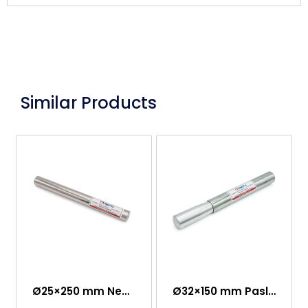
Similar Products
Ø25×250 mm Neodim Çubuq Maqnit – Bir Tərəfi M8 Dişi Bağlantı
Ø32×150 mm Paslanmaz Qulplu Nümunə Toplama Maqniti