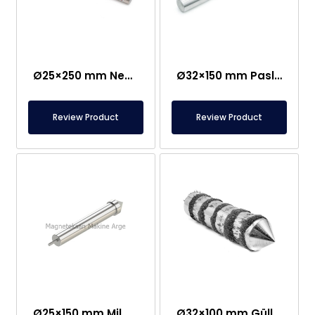
Ø25×250 mm Neodim Çubuq Maqnit – Bir Tərəfi M8 Dişi Bağlantı
Ø32×150 mm Paslanmaz Qulplu Nümunə Toplama Maqniti
Review Product
Review Product
Ø25×150 mm Mil Bağlantılı Çubuq Maqnit – Güllə Tipli Başlıq
Ø32×100 mm Güllə Tipli Neodim Çubuq Maqnit