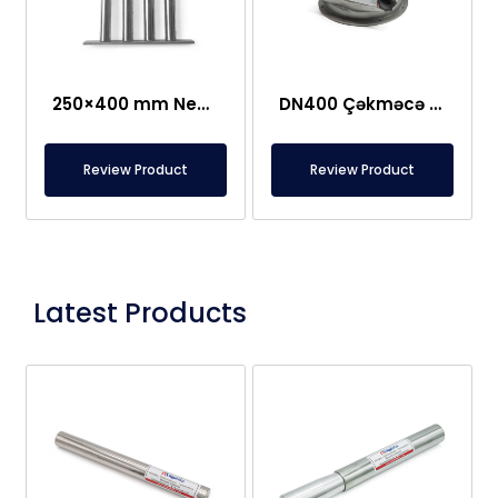
250×400 mm Neodim Tor Şəbəkə Maqniti
DN400 Çəkməcə Tipi, Qorunan Plitə Maqnit
Review Product
Review Product
Latest Products