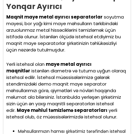
Yonqar Ayırıcı
Maqnit maye metal ayırıcı separatorlar
soyutma
mayesi, bor yağı kimi maye məhsulların tərkibindəki
arzuolunmaz metal hissəciklərini təmizləmək üçün
istifadə olunur. İstənilən ölçüdə istehsal etdiyimiz bu
maqnit maye separatorlar şirkətinizin təhlükəsizliyi
üçün nəzərdə tutulmuşdur.
Yerli istehsal olan
maye metal ayırıcı
maqnitlər
istənilən diametrə və tutuma uyğun olaraq
istehsal edilir. İstehsal müəssisələrimizə gələrək
stendimizdəki demo maqnit maye separator
məhsullarımızı görə, qiymətləri və növləri haqqında
məlumat ala bilərsiniz. İstanbulda yerləşən şirkətimiz
sizin üçün ən yaxşı maqnitli separatorları istehsal
edir.
Maye məhlul təmizləmə separatorları
yerli
istehsal olub, öz müəssisələrimizdə istehsal olunur.
Məhsullarımızın hamısı şirkətimiz tərəfindən istehsal