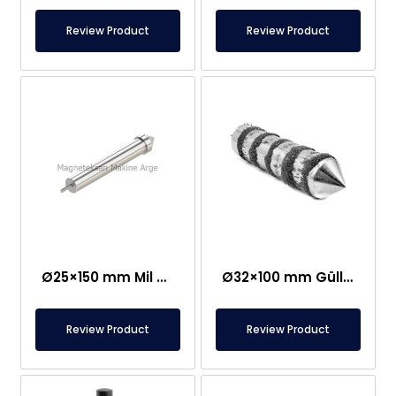
Review Product
Review Product
Ø25×150 mm Mil Bağlantılı Çubuq Maqnit – Güllə Tipli Başlıq
Ø32×100 mm Güllə Tipli Neodim Çubuq Maqnit
Review Product
Review Product