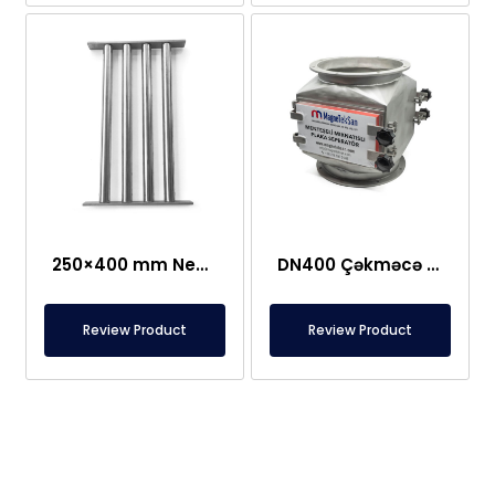
250×400 mm Neodim Tor Şəbəkə Maqniti
DN400 Çəkməcə Tipi, Qorunan Plitə Maqnit
Review Product
Review Product