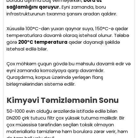
boruda aşınma baş verməyərkən,
boru öz
sağlamlığını qoruyur.
Eyni zamanda, boru
infrastrukturunun tıxanma şansını aradan qaldırır.
Xüsusilə 100°C-dən yuxarı qaynar suya, 150°C-ə qədər
temperaturlara davamlı olaraq istehsal olunur. Tələbə
görə
200°C temperatura
qədər dayanıqlı şəkildə
istehsal edilə bilər.
Çox möhkəm çuqun gövdə bu məhsulu davamlı edir və
eyni zamanda korroziyaya qarşı davamlıdır.
Quraşdırma, korpus üzərində yerləşən flanş
birləşmələrindən sistemə edilir.
Kimyəvi Təmizləmənin Sonu
50-1000 evin olduğu ərazilərdə istifadə edilə bilən
DN200 çirk tutucu filtr çox yüksək tutuma malikdir. Bir
çox müəssisə tərəfindən seçilən toksik olmayan
materiallarla təmizləmə həm borulara zərər verir, həm