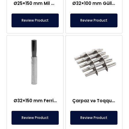
Ø25×150 mm Mil Bağlantılı Çubuq Maqnit – Güllə Tipli Başlıq
Ø32×100 mm Güllə Tipli Neodim Çubuq Maqnit
Review Product
Review Product
Ø32×150 mm Ferrit Çubuq Maqnit 300 Oksid
Çarpaz və Toqquşma Tipli Maqnit Şəbəkə Ayırıcısı – Fərdi Dizayn
Review Product
Review Product