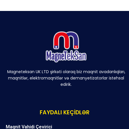
Magneteksan UK LTD şirkəti olaraq biz maqnit avadanlıqları,
maqnitlər, elektromaqnitlər və demanyetizatorlar istehsal
edirik.
FAYDALI KEÇİDLƏR
Maqnit Vahidi Çevirici