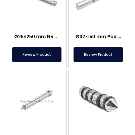
Ø25×250 mm Neodim Çubuq Maqnit – Bir Tərəfi M8 Dişi Bağlantı
Ø32×150 mm Paslanmaz Qulplu Nümunə Toplama Maqniti
Review Product
Review Product