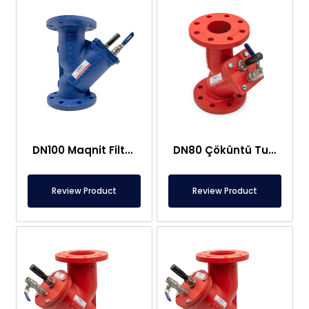
DN100 Maqnit Filtr – Y Filtr Tipi
DN80 Çöküntü Tutucu Maqnit Filtri – Çuqun Korpus
Review Product
Review Product