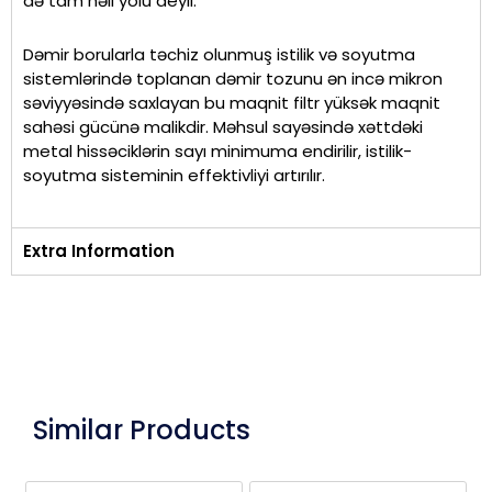
də tam həll yolu deyil.
Dəmir borularla təchiz olunmuş istilik və soyutma
sistemlərində toplanan dəmir tozunu ən incə mikron
səviyyəsində saxlayan bu maqnit filtr yüksək maqnit
sahəsi gücünə malikdir. Məhsul sayəsində xəttdəki
metal hissəciklərin sayı minimuma endirilir, istilik-
soyutma sisteminin effektivliyi artırılır.
Extra Information
Similar Products