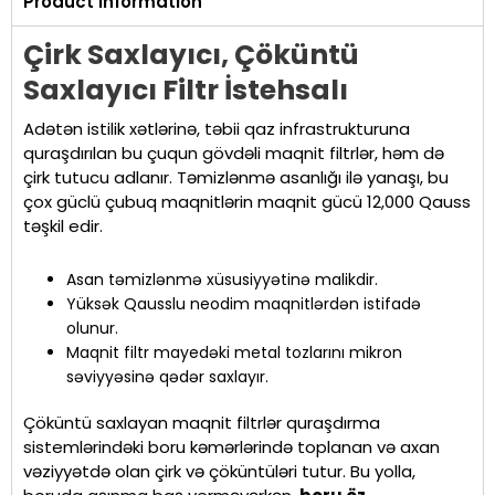
Product Information
Çirk Saxlayıcı, Çöküntü
Saxlayıcı Filtr İstehsalı
Adətən istilik xətlərinə, təbii qaz infrastrukturuna
quraşdırılan bu çuqun gövdəli maqnit filtrlər, həm də
çirk tutucu adlanır. Təmizlənmə asanlığı ilə yanaşı, bu
çox güclü çubuq maqnitlərin maqnit gücü 12,000 Qauss
təşkil edir.
Asan təmizlənmə xüsusiyyətinə malikdir.
Yüksək Qausslu neodim maqnitlərdən istifadə
olunur.
Maqnit filtr mayedəki metal tozlarını mikron
səviyyəsinə qədər saxlayır.
Çöküntü saxlayan maqnit filtrlər quraşdırma
sistemlərindəki boru kəmərlərində toplanan və axan
vəziyyətdə olan çirk və çöküntüləri tutur. Bu yolla,