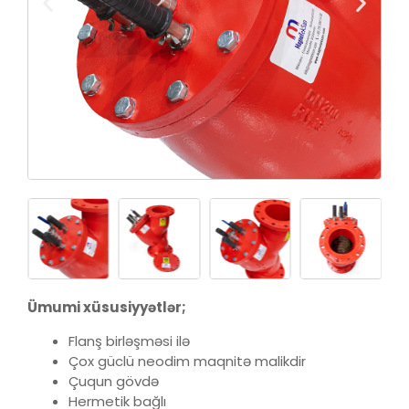
Ümumi xüsusiyyətlər;
Flanş birləşməsi ilə
Çox güclü neodim maqnitə malikdir
Çuqun gövdə
Hermetik bağlı