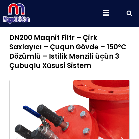
Skip
S
Menu
to
content
DN200 Maqnit Filtr – Çirk
Saxlayıcı – Çuqun Gövdə – 150°C
Dözümlü – İstilik Mənzili üçün 3
Çubuqlu Xüsusi Sistem