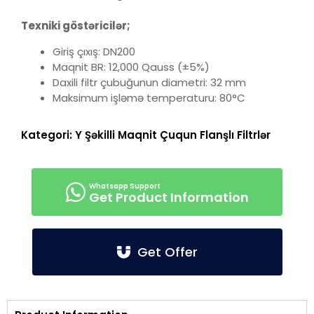
Texniki göstəricilər;
Giriş çıxış: DN200
Maqnit BR: 12,000 Qauss (±5%)
Daxili filtr çubuğunun diametri: 32 mm
Maksimum işləmə temperaturu: 80°C
Kategori:
Y Şəkilli Maqnit Çuqun Flanşlı Filtrlər
Get Product Information
Get Offer