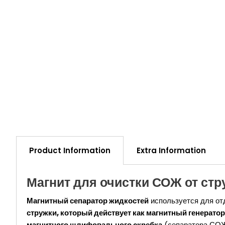
Product Information
Extra Information
Магнит для очистки СОЖ от стр
Магнитный сепаратор жидкостей
используется для от
стружки, который действует как магнитный генерат
магнитного шлифовального скребка
(сепаратора СОЖ)