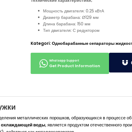
Технические характеристики;
Мощность двигателя: 0.25 кВтА
Диаметр барабана: Ø129 мм
Длина барабана: 150 мм
Тип двигателя: С редуктором
Kategori:
Однобарабанные сепараторы жидкос
G
Get Product Information
ужки
деления металлических порошков, образующихся в процессе обр
ор охлаждающей воды
, является продуктом отечественного про
, действует как металлосепаратор.