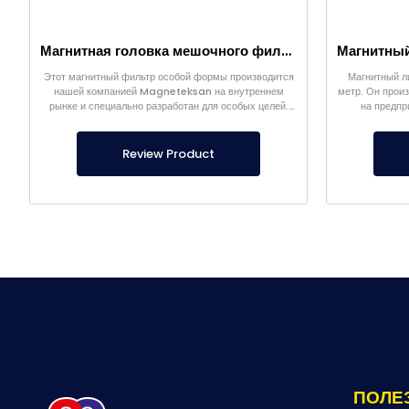
Магнитная головка мешочного фильтра
Этот магнитный фильтр особой формы производится
Магнитный л
нашей компанией Magneteksan на внутреннем
метр. Он произ
рынке и специально разработан для особых целей.
на предпр
Производится по индивидуальным размерам.
Review Product
ПОЛЕ