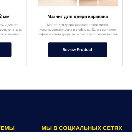
2 мм
Магнит для двери каравана
у, и для его
Магнит для двери каравана также может
переключатель.
использоваться дома и в офисах. Если вам нужно
для различных
зафиксировать дверь, вы можете использовать этот
продукт.
Review Product
ТЕМЫ
МЫ В СОЦИАЛЬНЫХ СЕТЯХ