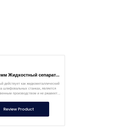
Ø129×500 мм Жидкостный сепаратор – Магнит для отделения стружки из шлифовальной жидкости
рый действует как жидкометаллический
на шлифовальных станках, является
венным производством и не ржавеет.
о вопросам магнитных жидкостных
сепараторов.
Review Product