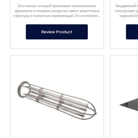
Этот магнит, который притягивает металлические
Неодимовый с
фрагменты в пищевых продуктах, имеет решетчатую
конструкцию 
структуру и полностью нержавеющий. Он изготовлен в
коррозии б
соответствии с пищевыми стандартами.
Review Product