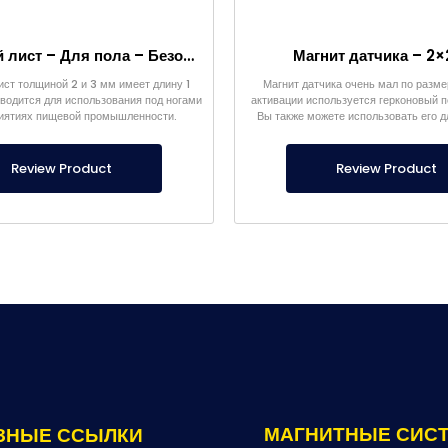
Магнитный лист – Для пола – Безопасный для пищевых продуктов
Магнит датчика – 2×
ист толщиной 2 и 3 мм имеет длину 1
Магнит датчика очень мал по размер
водится для использования под ногами
активации используется герконовый 
иятиях пищевой промышленности.
Вы также можете использовать его 
целей и проектов.
Review Product
Review Product
МАГНИТНЫЕ СИС
ЗНЫЕ ССЫЛКИ