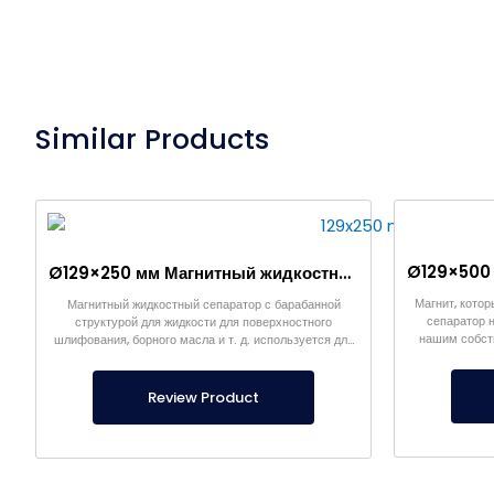
Similar Products
Ø129×250 мм Магнитный жидкостный сепаратор
Магнит, кото
Магнитный жидкостный сепаратор с барабанной
сепаратор 
структурой для жидкости для поверхностного
нашим собст
шлифования, борного масла и т. д. используется для
Звоните п
отделения металлов от жидкостей.
Review Product