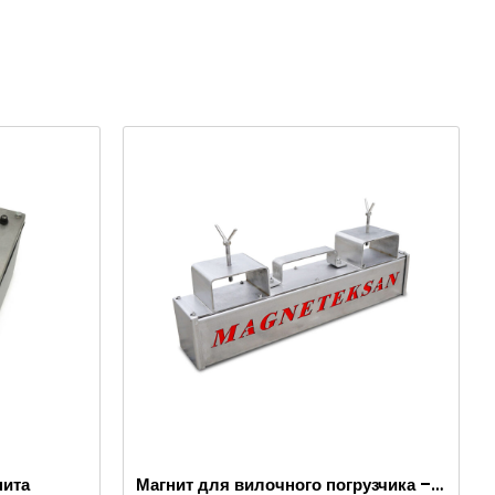
нита
Магнит для вилочного погрузчика – Полностью из нержавеющей стали – Эффективное расстояние 10 см – Легкое высвобождение с ручкой