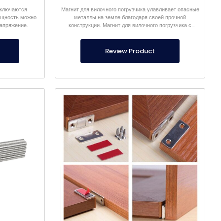
ыключаются
Магнит для вилочного погрузчика улавливает опасные
ощность можно
металлы на земле благодаря своей прочной
напряжение.
конструкции. Магнит для вилочного погрузчика с
внешним корпусом из нержавеющей стали является
нашей собственной продукцией.
Review Product