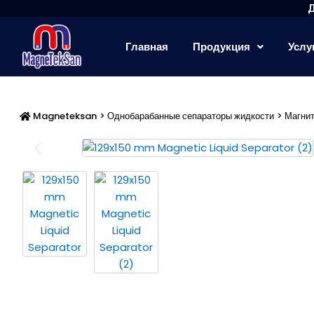
Перейти
к
содержимому
Главная
Продукция
Услу
Magneteksan
>
Однобарабанные сепараторы жидкости
> Магни