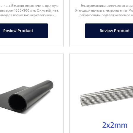
етчатый магнит имеет очень прочную
Электромагниты включаются и в
размером 1000x300 мм. Он устойчив к
благодаря панели электромагнита. М
лагодаря полностью нержавеющей и
регулировать, подавая желаемое 
герметичной конструкции.
Review Product
Review Product