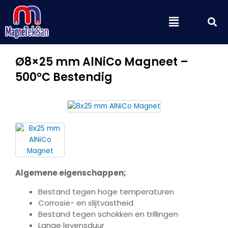
Ga
Z
Menu
naar
de
inhoud
Ø8×25 mm AlNiCo Magneet –
500°C Bestendig
Algemene eigenschappen;
Bestand tegen hoge temperaturen
Corrosie- en slijtvastheid
Bestand tegen schokken en trillingen
Lange levensduur