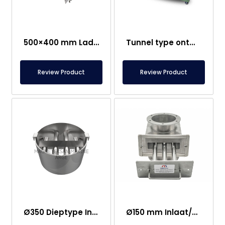
500×400 mm Lade Magneet – Eenvoudig te Reinigen
Tunnel type ontmagnetiseermachine met transportband
Review Product
Review Product
Ø350 Dieptype Inlaat en Uitlaat Neodymium Magnetisch Rooster
Ø150 mm Inlaat/Uitlaat Ferriet Magnetische Ladescheider – Volledig Roestvrij Staal