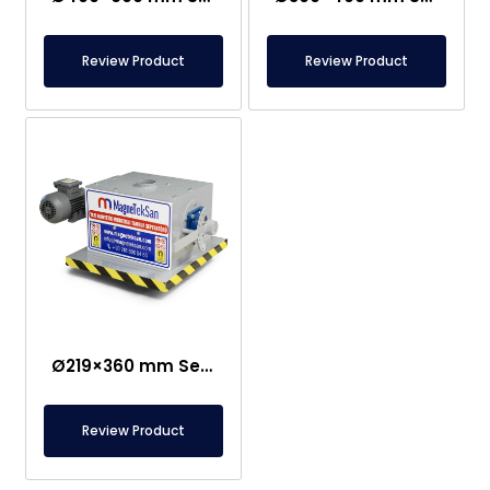
Review Product
Review Product
Ø219×360 mm Semi-magnetische trommel – geschikt voor voedsel
Review Product