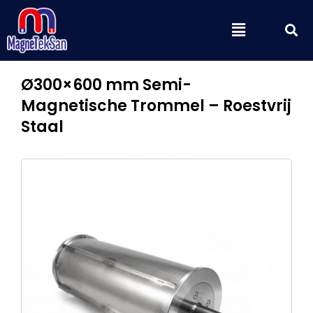
Ga
Z
Menu
naar
de
inhoud
Ø300×600 mm Semi-
Magnetische Trommel – Roestvrij
Staal