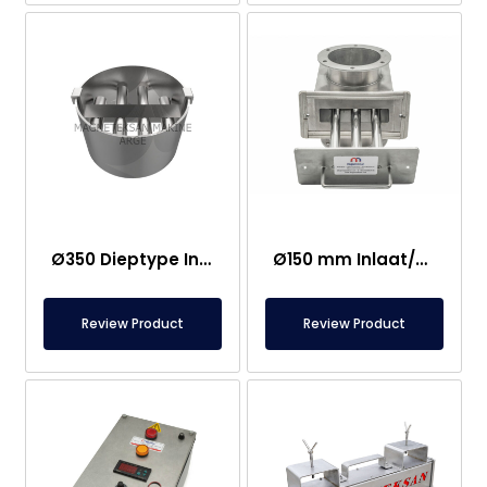
Ø350 Dieptype Inlaat en Uitlaat Neodymium Magnetisch Rooster
Ø150 mm Inlaat/Uitlaat Ferriet Magnetische Ladescheider – Volledig Roestvrij Staal
Review Product
Review Product