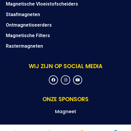
Magnetische Vloeistofscheiders
Staafmagneten
Ontmagnetiseerders
Magnetische Filters
Rastermagneten
WIJ ZIJN OP SOCIAL MEDIA
F
I
Y
a
n
o
c
s
u
e
t
t
b
a
u
o
g
b
ONZE SPONSORS
o
r
e
k
a
m
Magneet