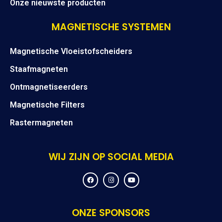
Onze nieuwste producten
MAGNETISCHE SYSTEMEN
Magnetische Vloeistofscheiders
Staafmagneten
Ontmagnetiseerders
Magnetische Filters
Rastermagneten
WIJ ZIJN OP SOCIAL MEDIA
F
I
Y
a
n
o
c
s
u
e
t
t
b
a
u
o
g
b
ONZE SPONSORS
o
r
e
k
a