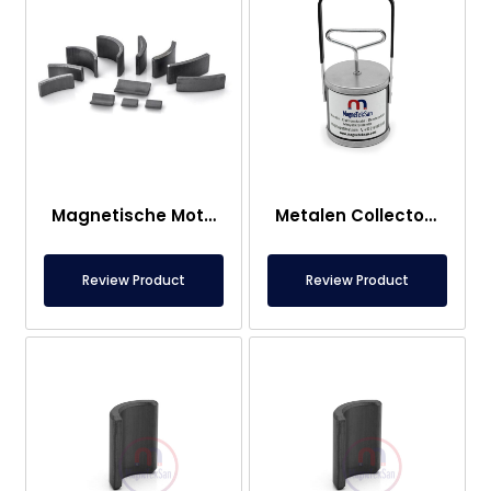
Magnetische Motormagneet – Gebogen “Boog” Magneet
Metalen Collector Magneet Met Ferrietmagneet – 25LBS
Review Product
Review Product