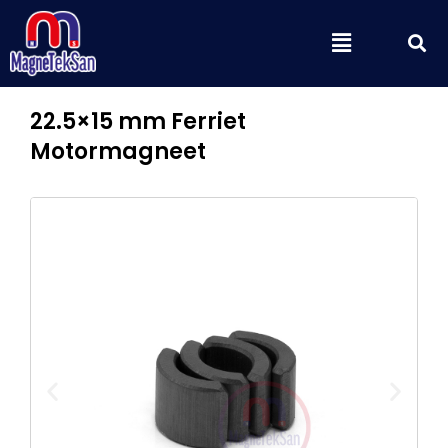
Ga
Z
Menu
naar
de
inhoud
22.5×15 mm Ferriet
Motormagneet