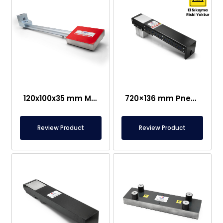
120x100x35 mm Magnetische Plaatseparator
720×136 mm Pneumatische platenafscheidingsmagneet – Speciaal systeem met ontgrendeling – Geschikt voor arbeidsveiligheid
Review Product
Review Product