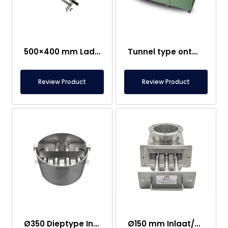
500×400 mm Lade Magneet – Eenvoudig te Reinigen
Tunnel type ontmagnetiseermachine met transportband
Review Product
Review Product
Ø350 Dieptype Inlaat en Uitlaat Neodymium Magnetisch Rooster
Ø150 mm Inlaat/Uitlaat Ferriet Magnetische Ladescheider – Volledig Roestvrij Staal