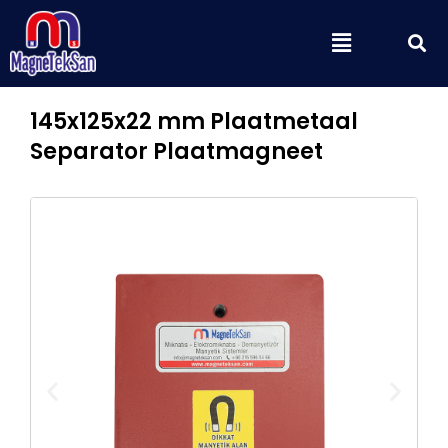
Ga
Z
Menu
naar
de
inhoud
145x125x22 mm Plaatmetaal
Separator Plaatmagneet