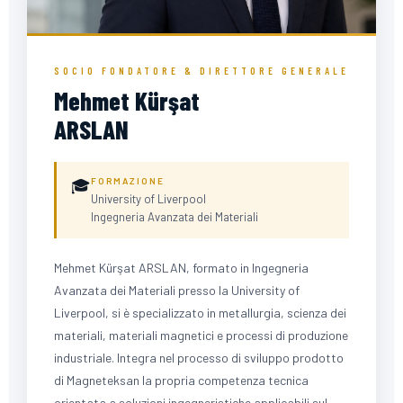
SOCIO FONDATORE & DIRETTORE GENERALE
Mehmet Kürşat
ARSLAN
MKA
🎓
FORMAZIONE
University of Liverpool
FOTO DA AGGIUNGERE
Ingegneria Avanzata dei Materiali
Mehmet Kürşat ARSLAN, formato in Ingegneria
Avanzata dei Materiali presso la University of
Liverpool, si è specializzato in metallurgia, scienza dei
materiali, materiali magnetici e processi di produzione
industriale. Integra nel processo di sviluppo prodotto
di Magneteksan la propria competenza tecnica
orientata a soluzioni ingegneristiche applicabili sul