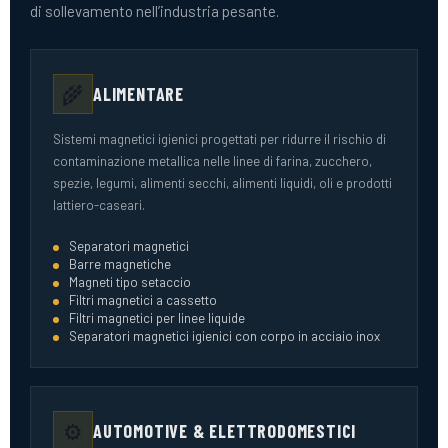
di sollevamento nell’industria pesante.
🌾
ALIMENTARE
Sistemi magnetici igienici progettati per ridurre il rischio di
contaminazione metallica nelle linee di farina, zucchero,
spezie, legumi, alimenti secchi, alimenti liquidi, oli e prodotti
lattiero-caseari.
Separatori magnetici
Barre magnetiche
Magneti tipo setaccio
Filtri magnetici a cassetto
Filtri magnetici per linee liquide
Separatori magnetici igienici con corpo in acciaio inox
⚙️
AUTOMOTIVE & ELETTRODOMESTICI