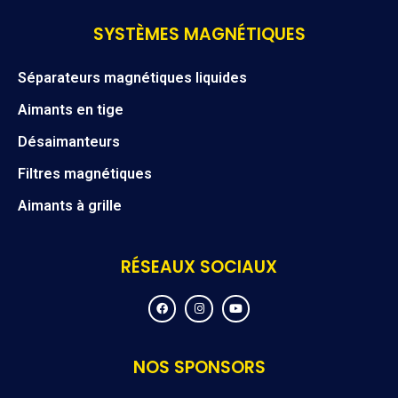
SYSTÈMES MAGNÉTIQUES
Séparateurs magnétiques liquides
Aimants en tige
Désaimanteurs
Filtres magnétiques
Aimants à grille
RÉSEAUX SOCIAUX
F
I
Y
a
n
o
c
s
u
e
t
t
b
a
u
o
g
b
NOS SPONSORS
o
r
e
k
a
m