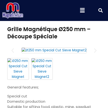
Aller
S
Menu
au
contenu
Grille Magnétique Ø250 mm –
Découpe Spéciale
General features;
Special cut
Domestic production
Suitable for sifting food, plastic, mine, sawdust