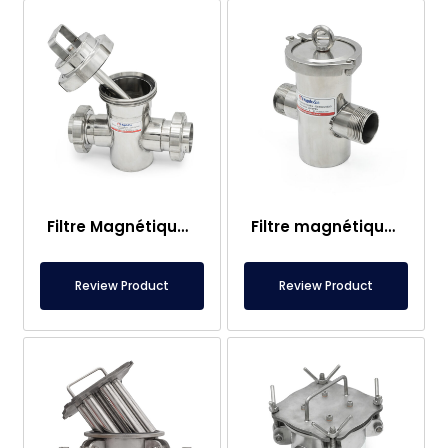
Filtre Magnétique DN65 à Presse-étoupe en Néodyme – Adapté aux Conditions Industrielles Lourdes, Inox AISI316L
Filtre magnétique en néodyme DN50 avec entrée/sortie à embout – Certifié Gauss – Acier inoxydable 304L – Puissance 14 500 Gauss
Review Product
Review Product