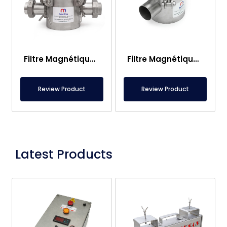
Filtre Magnétique Néodyme DN50, 6 Barres, Puissance 10000 Gauss, Inoxydable et Étanche, Compatible Alimentaire, Certifié
Filtre Magnétique DN50 en Acier Inoxydable et Étanche – Spécial Alimentaire – Puissance Magnétique 10 000 Gauss
Review Product
Review Product
Latest Products