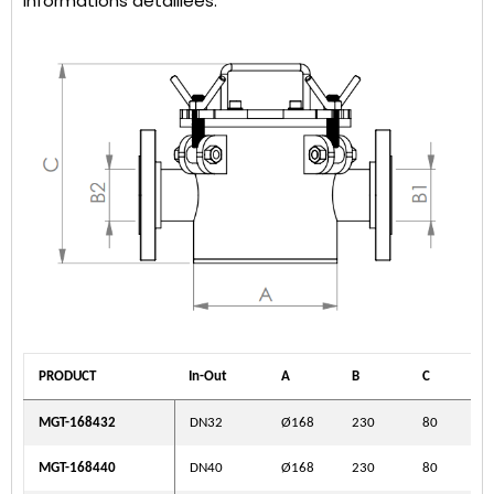
informations détaillées.
PRODUCT
In-Out
A
B
C
MGT-168432
DN32
Ø168
230
80
MGT-168440
DN40
Ø168
230
80