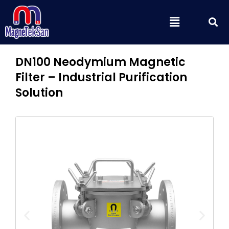
Aller
S
Menu
au
contenu
DN100 Neodymium Magnetic
Filter – Industrial Purification
Solution