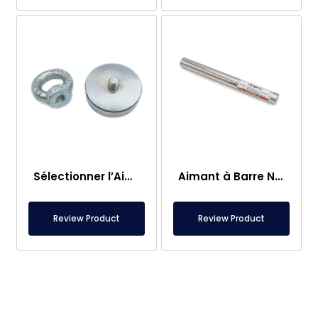
Sélectionner l’Aimant de Pêche – Aimant Puissant de Sauvetage en Mer
Aimant à Barre Neodyme Ø25×250 mm – Connexion M8 Femelle d’un Côté
Review Product
Review Product