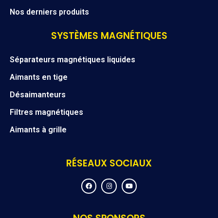
Nos derniers produits
SYSTÈMES MAGNÉTIQUES
Séparateurs magnétiques liquides
Aimants en tige
Désaimanteurs
Filtres magnétiques
Aimants à grille
RÉSEAUX SOCIAUX
F
I
Y
a
n
o
c
s
u
e
t
t
b
a
u
o
g
b