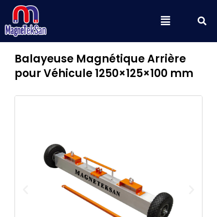
Aller
S
Menu
au
contenu
Balayeuse Magnétique Arrière
pour Véhicule 1250×125×100 mm