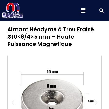
Aller
S
Menu
au
contenu
Aimant Néodyme à Trou Fraisé
Ø10×8/4×5 mm – Haute
Puissance Magnétique