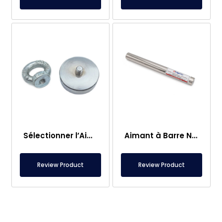
Sélectionner l’Aimant de Pêche – Aimant Puissant de Sauvetage en Mer
Aimant à Barre Neodyme Ø25×250 mm – Connexion M8 Femelle d’un Côté
Review Product
Review Product