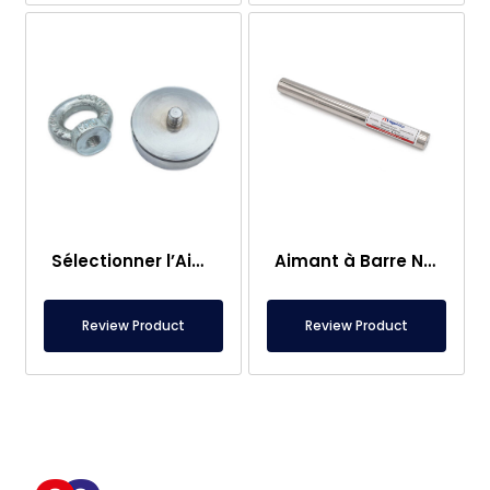
Sélectionner l’Aimant de Pêche – Aimant Puissant de Sauvetage en Mer
Aimant à Barre Neodyme Ø25×250 mm – Connexion M8 Femelle d’un Côté
Review Product
Review Product