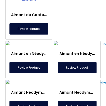
Aimant de Capteur – 2×2 mm
Review Product
Aimant en Néodyme Ø70×5 mm – Force d’Attraction 150 kg
Aimant en Néodyme Ø60×5 mm – Force de Traction 100 kg
Review Product
Review Product
Aimant Néodyme Rond Ø30×30 mm – Aimant Puissant (Diamètre : 30 mm, Épaisseur : 30 mm)
Aimant Néodyme N52 Ø50 mm – Force de Levage 250 kg, Revêtement Nickel