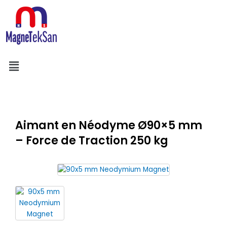
Aller
au
contenu
Menu
Search
Aimant en Néodyme Ø90×5 mm
– Force de Traction 250 kg