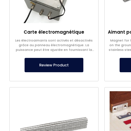
Carte électromagnétique
Les électroaimants sont activés et désactivés
Magnet for 
grâce au panneau électromagnétique. La
on the ground
puissance peut être ajustée en fournissant la
stainless stee
tension souhaitée.
Review Product