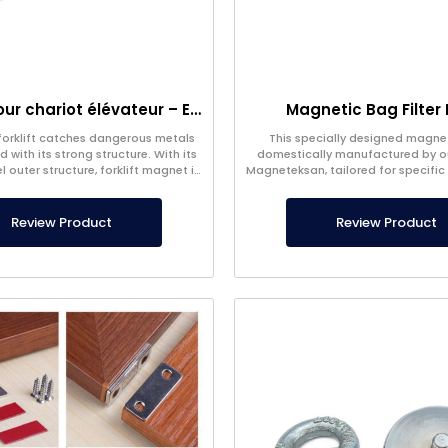
Aimant pour chariot élévateur – Entièrement en inox – Distance effective de 10 cm – Libération facile avec poignée
Magnetic Bag Filter
forklift catches dangerous metals
This specially designed magneti
 with its strong structure. With its
domestically manufactured by 
l outer structure, forklift magnet is
Magneteksan, tailored for specific 
our own production.
produced in custom sizes upon
Review Product
Review Product