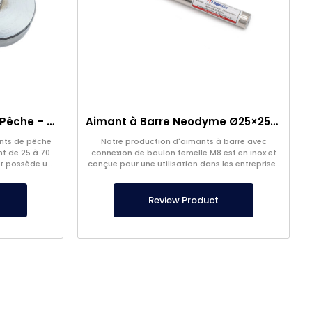
Sélectionner l’Aimant de Pêche – Aimant Puissant de Sauvetage en Mer
Aimant à Barre Neodyme Ø25×250 mm – Connexion M8 Femelle d’un Côté
ants de pêche
Notre production d'aimants à barre avec
nt de 25 à 70
connexion de boulon femelle M8 est en inox et
et possède un
conçue pour une utilisation dans les entreprises
r.
alimentaires.
Review Product