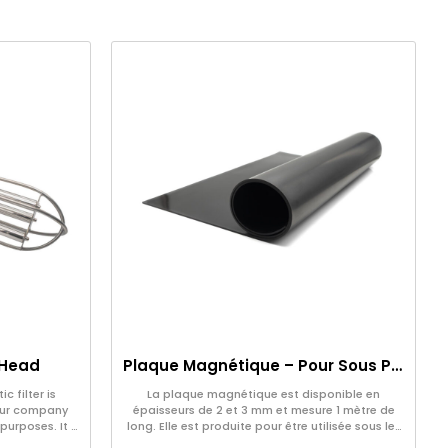
 Head
Plaque Magnétique – Pour Sous Plancher – Conforme aux Normes Alimentaires
c filter is
La plaque magnétique est disponible en
our company
épaisseurs de 2 et 3 mm et mesure 1 mètre de
purposes. It is
long. Elle est produite pour être utilisée sous les
 request.
pieds dans les entreprises alimentaires,