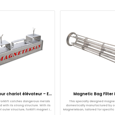
Aimant pour chariot élévateur – Entièrement en inox – Distance effective de 10 cm – Libération facile avec poignée
Magnetic Bag Filter
forklift catches dangerous metals
This specially designed magneti
 with its strong structure. With its
domestically manufactured by 
l outer structure, forklift magnet is
Magneteksan, tailored for specific 
our own production.
produced in custom sizes upon