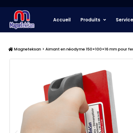
Aller
au
contenu
Accueil
Produits
Servic
Magneteksan
> Aimant en néodyme 150×100×16 mm pour ferr