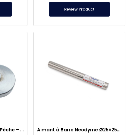
conforme aux normes de sécurité alimentaire.
Review Product
Sélectionner l’Aimant de Pêche – Aimant Puissant de Sauvetage en Mer
Aimant à Barre Neodyme Ø25×250 mm – Connexion M8 Femelle d’un Côté