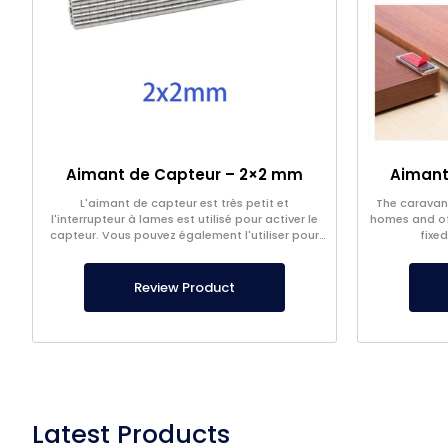
Aimant de Capteur – 2×2 mm
Aimant
L'aimant de capteur est très petit et
The caravan
l'interrupteur à lames est utilisé pour activer le
homes and off
capteur. Vous pouvez également l'utiliser pour
fixed
différents usages et projets.
Review Product
Latest Products