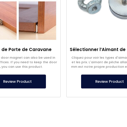
 de Porte de Caravane
 door magnet can also be used in
Cliquez pour voir les types d'aim
ices. If you need to keep the door
et les prix. L'aimant de pêche alla
, you can use this product.
mm est notre propre production 
boîtier extérieur en acie
Review Product
Review Product