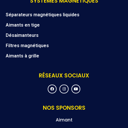
SYSTÈMES MAGNÉTIQUES
Séparateurs magnétiques liquides
Aimants en tige
Désaimanteurs
Filtres magnétiques
Aimants à grille
RÉSEAUX SOCIAUX
F
I
Y
a
n
o
c
s
u
e
t
t
b
a
u
o
g
b
NOS SPONSORS
o
r
e
k
a
m
Aimant