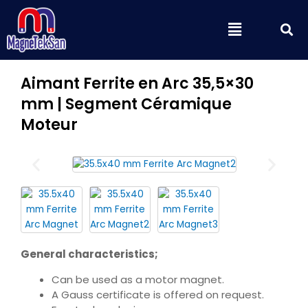
Aller
S
Menu
au
contenu
Aimant Ferrite en Arc 35,5×30
mm | Segment Céramique
Moteur
General characteristics;
Can be used as a motor magnet.
A Gauss certificate is offered on request.