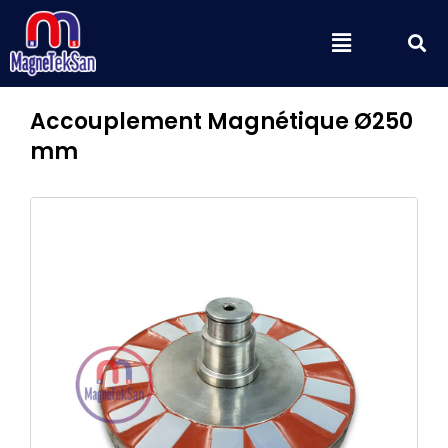
Aller
S
Menu
au
contenu
Accouplement Magnétique Ø250
mm