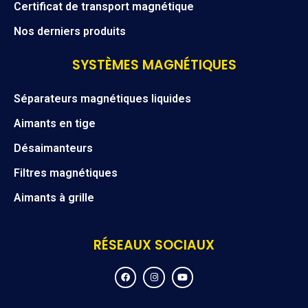
Certificat de transport magnétique
Nos derniers produits
SYSTÈMES MAGNÉTIQUES
Séparateurs magnétiques liquides
Aimants en tige
Désaimanteurs
Filtres magnétiques
Aimants à grille
RÉSEAUX SOCIAUX
F
I
Y
a
n
o
c
s
u
e
t
t
b
a
u