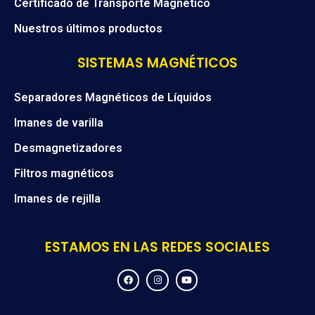
Certificado de Transporte Magnético
Nuestros últimos productos
SISTEMAS MAGNÉTICOS
Separadores Magnéticos de Líquidos
Imanes de varilla
Desmagnetizadores
Filtros magnéticos
Imanes de rejilla
ESTAMOS EN LAS REDES SOCIALES
F
I
Y
a
n
o
c
s
u
e
t
t
b
a
u