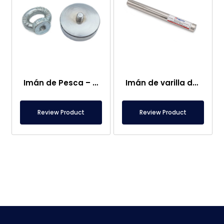
Imán de Pesca – Potente Imán de Rescate Marino
Imán de varilla de neodimio de Ø25×250 mm – Conexión hembra M8 en un lado
Review Product
Review Product