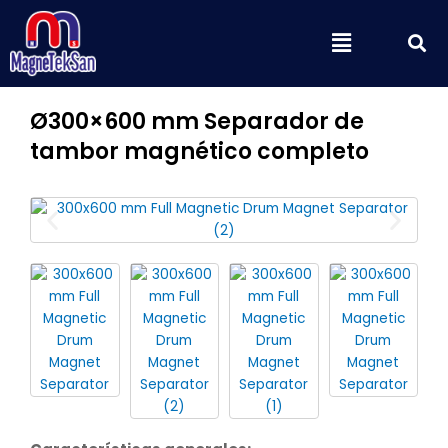
Ir
B
Menú
al
contenido
Ø300×600 mm Separador de
tambor magnético completo