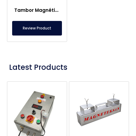
Tambor Magnético de Ø129×600 mm – Acero Inoxidable, Neodimio, Imán Permanente de NdFeB
Review Product
Latest Products