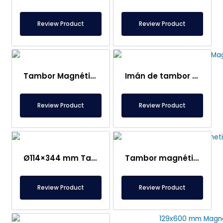
Review Product
Review Product
Tambor Magnético Completo de Ø250×750 mm – Eje Especial y Superficie Exterior de Acero Inoxidable
Imán de tambor de Ø129×750 mm – Acero inoxidable, Neodimio, Imán permanente de NdFeB
Review Product
Review Product
Ø114×344 mm Tambor Magnético Completo – Inoxidable
Tambor magnético completo de Ø168×348 mm – Neodimio
Review Product
Review Product