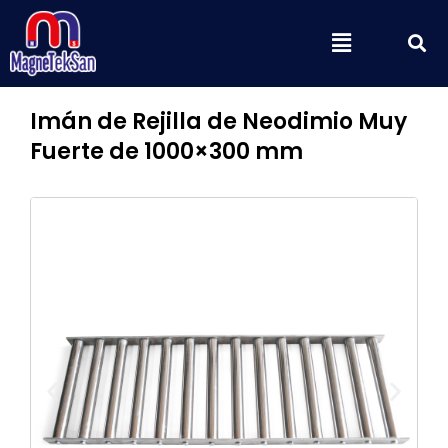
Ir
B
Menú
al
contenido
Imán de Rejilla de Neodimio Muy
Fuerte de 1000×300 mm