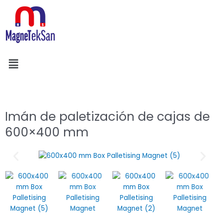
Ir
al
contenido
Menú
Buscar
Imán de paletización de cajas de
600×400 mm