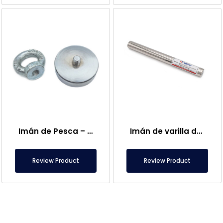
Imán de Pesca – Potente Imán de Rescate Marino
Imán de varilla de neodimio de Ø25×250 mm – Conexión hembra M8 en un lado
Review Product
Review Product