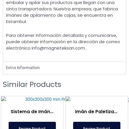
embalar y apilar sus productos que llegan con una
cinta transportadora. Nuestra empresa, que fabrica
imanes de apilamiento de cajas, se encuentra en
Estambul.
Para obtener información detallada y comunicarse,
puede obtener información en la dirección de correo
electrónico
info@magneteksan.com
.
Extra Information
Similar Products
Sistema de Imán de Transporte Neumático para Recipientes de 300x200x300 mm Con Imán de Neodimio
Imán de Paletización de 400×250 mm – Imán de Placa para Transporte de Cajas
Review Product
Review Product