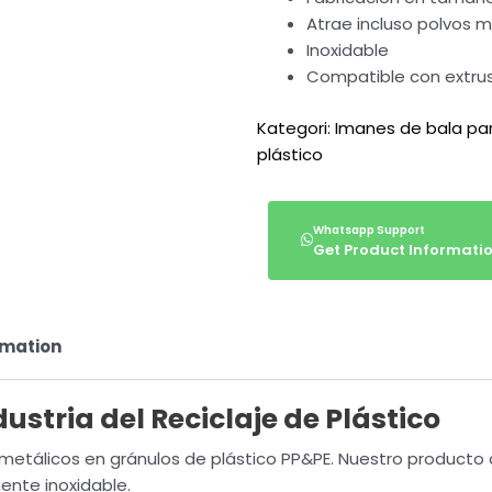
Atrae incluso polvos 
Inoxidable
Compatible con extru
Kategori:
Imanes de bala pa
plástico
Get Product Informati
rmation
ustria del Reciclaje de Plástico
es metálicos en gránulos de plástico PP&PE. Nuestro product
nte inoxidable.