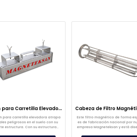
Imán para Carretilla Elevadora – Completamente Inoxidable – 10 cm Distancia Efectiva – Fácil Liberación con Asa
n para carretilla elevadora atrapa
Este filtro magnético de forma es
les peligrosos en el suelo con su
es de fabricación nacional por n
rte estructura. Con su estructura
empresa Magneteksan y está di
or de acero inoxidable, el imán para
para propósitos especiales. Se p
illa elevadora es de nuestra propia
en tamaños personalizados