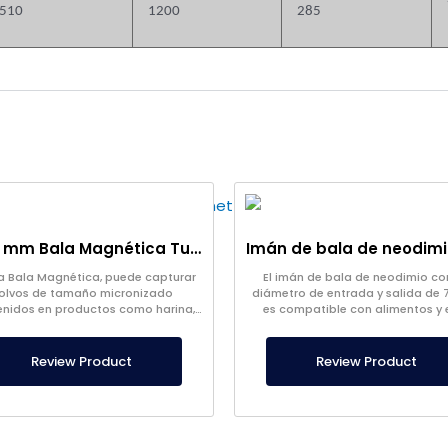
510
1200
285
Ø100 mm Bala Magnética Tubular, Acero Inoxidable, Posibilidad de Producción Especial Para Su Empresa
a Bala Magnética, puede capturar
El imán de bala de neodimio co
olvos de tamaño micronizado
diámetro de entrada y salida de
nidos en productos como harina,
es compatible con alimentos y 
les, especias en polvo. El producto
certificado por Gauss. Atrae inc
es inoxidable.
polvos metálicos con una potenc
10000 Gauss.
Review Product
Review Product