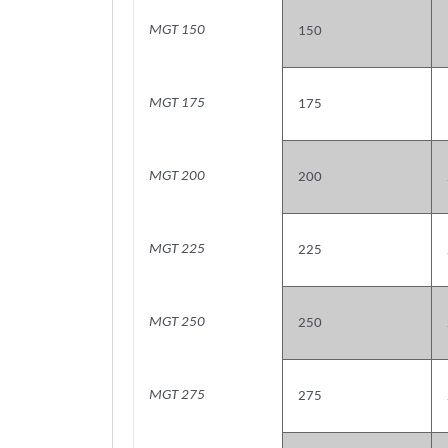
MGT 150
150
MGT 175
175
MGT 200
200
MGT 225
225
MGT 250
250
MGT 275
275