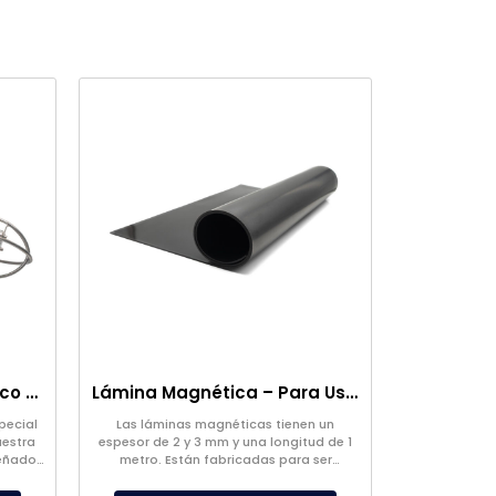
Cabeza de Filtro Magnético de Bolsa
Lámina Magnética – Para Uso en el Suelo – Apto para Alimentos
pecial
Las láminas magnéticas tienen un
uestra
espesor de 2 y 3 mm y una longitud de 1
señado
metro. Están fabricadas para ser
roduce
adecuadas para su uso en el suelo por
.
empresas alimentarias.