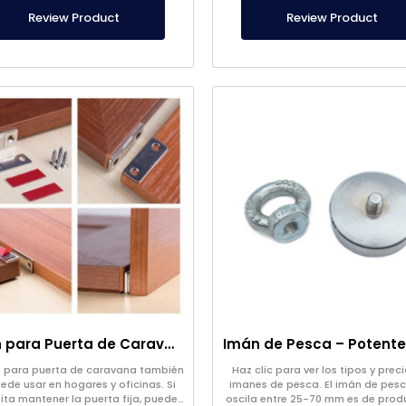
producción.
Review Product
Review Product
Imán para Puerta de Caravana
n para puerta de caravana también
Haz clic para ver los tipos y prec
ede usar en hogares y oficinas. Si
imanes de pesca. El imán de pes
ita mantener la puerta fija, puede
oscila entre 25-70 mm es de prod