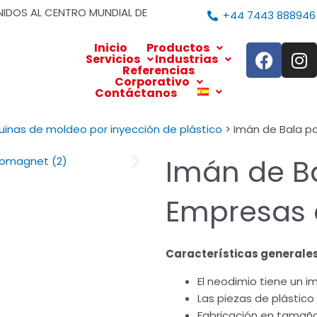
NIDOS AL CENTRO MUNDIAL DE
+44 7443 888946
F
I
Inicio
Productos
Servicios
Industrias
a
n
Referencias
Corporativo
c
s
Contáctanos
e
t
b
a
inas de moldeo por inyección de plástico
> Imán de Bala p
o
g
o
r
Imán de B
k
a
m
Empresas d
Características generales
El neodimio tiene un 
Las piezas de plástico
Fabricación en tamañ