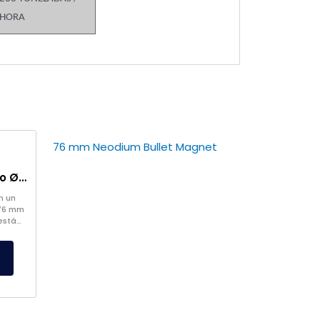
HORA
Imán de bala de neodimio Ø76 mm
n un
 76 mm
está
luso
ia de