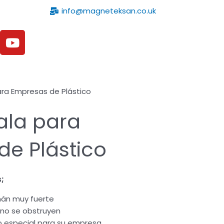
info@magneteksan.co.uk
Buscar
Y
o
u
t
u
ara Empresas de Plástico
b
e
ala para
e Plástico
;
imán muy fuerte
 no se obstruyen
o especial para su empresa