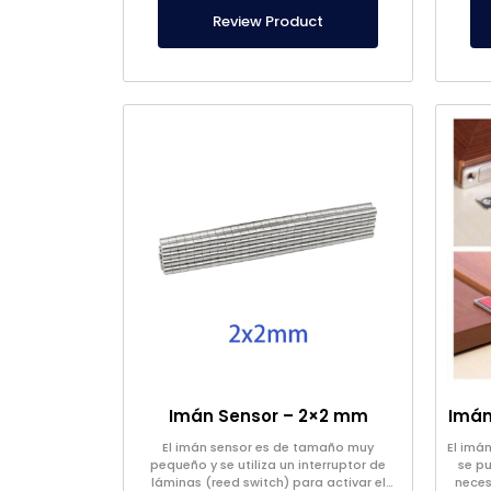
Review Product
Imán Sensor – 2×2 mm
El imán sensor es de tamaño muy
El imá
pequeño y se utiliza un interruptor de
se pu
láminas (reed switch) para activar el
neces