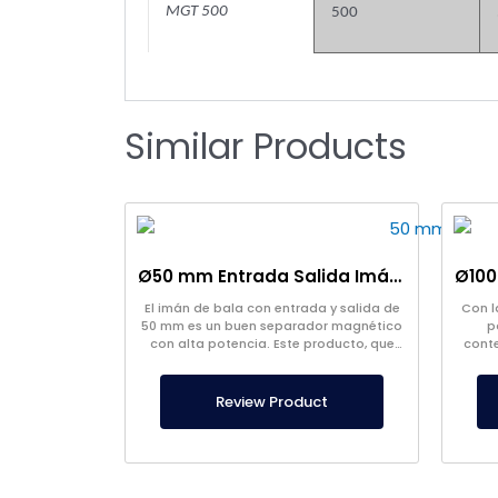
MGT 500
500
Similar Products
Ø50 mm Entrada Salida Imán Bala de Neodimio
El imán de bala con entrada y salida de
Con l
50 mm es un buen separador magnético
p
con alta potencia. Este producto, que
conte
fabricamos apto para alimentos y
cerea
certificado, es especial para usted.
Review Product