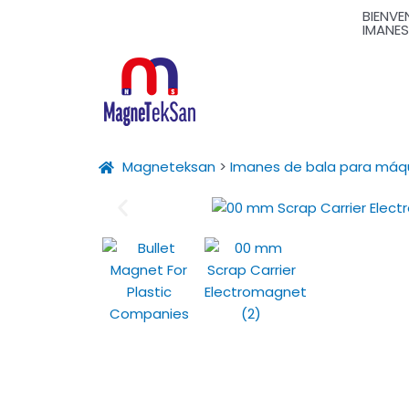
Ir
BIENVE
IMANES
al
contenido
Magneteksan
>
Imanes de bala para máqu