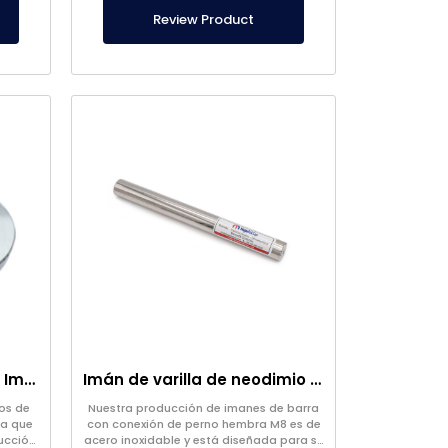
Review Product
Imán de Pesca – Potente Imán de Rescate Marino
Imán de varilla de neodimio de Ø25×250 mm – Conexión hembra M8 en un lado
ios de
Nuestra producción de imanes de barra
ca que
con conexión de perno hembra M8 es de
ucción
acero inoxidable y está diseñada para su