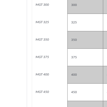
MGT 300
300
MGT 325
325
MGT 350
350
MGT 375
375
MGT 400
400
MGT 450
450