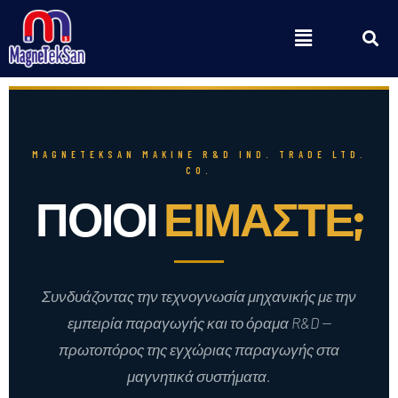
Μετάβαση
S
Menu
στο
περιεχόμενο
MAGNETEKSAN MAKINE R&D IND. TRADE LTD.
CO.
ΠΟΙΟΙ
ΕΊΜΑΣΤΕ;
Συνδυάζοντας την τεχνογνωσία μηχανικής με την
εμπειρία παραγωγής και το όραμα R&D —
πρωτοπόρος της εγχώριας παραγωγής στα
μαγνητικά συστήματα.