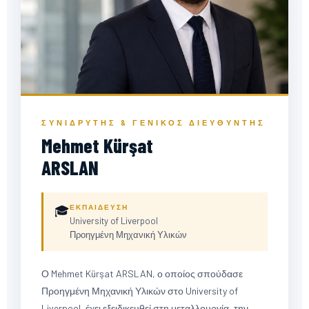
ΣΥΝΙΔΡΥΤΉΣ & ΓΕΝΙΚΌΣ ΔΙΕΥΘΥΝΤΉΣ
Mehmet Kürşat
ARSLAN
MKA
🎓
ΕΚΠΑΊΔΕΥΣΗ
University of Liverpool
ΘΑ ΠΡΟΣΤΕΘΕΊ ΦΩΤΟΓΡΑΦΊΑ
Προηγμένη Μηχανική Υλικών
Ο Mehmet Kürşat ARSLAN, ο οποίος σπούδασε
Προηγμένη Μηχανική Υλικών στο University of
Liverpool, έχει εξειδικευθεί στη μεταλλουργία, την