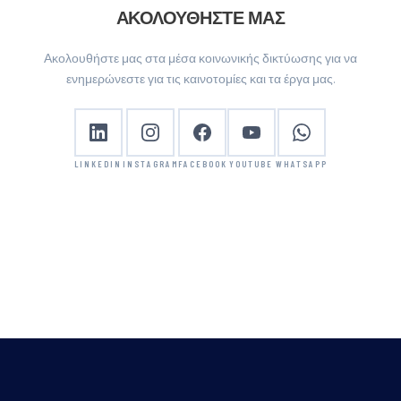
ΑΚΟΛΟΥΘΉΣΤΕ ΜΑΣ
Ακολουθήστε μας στα μέσα κοινωνικής δικτύωσης για να
ενημερώνεστε για τις καινοτομίες και τα έργα μας.
LINKEDIN
INSTAGRAM
FACEBOOK
YOUTUBE
WHATSAPP