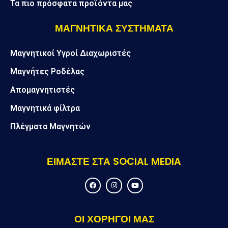
Τα πιο πρόσφατα προϊόντα μας
ΜΑΓΝΗΤΙΚΑ ΣΥΣΤΗΜΑΤΑ
Μαγνητικοί Υγροί Διαχωριστές
Μαγνήτες Ροδέλας
Απομαγνητιστές
Μαγνητικά φίλτρα
Πλέγματα Μαγνητών
ΕΙΜΑΣΤΕ ΣΤΑ SOCIAL MEDIA
F
I
Y
a
n
o
c
s
u
e
t
t
b
a
u
o
g
b
ΟΙ ΧΟΡΗΓΟΙ ΜΑΣ
o
r
e
k
a