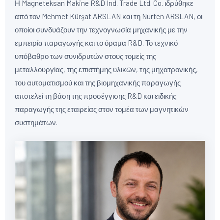
Η Magneteksan Makine R&D Ind. Trade Ltd. Co. ιδρύθηκε
από τον Mehmet Kürşat ARSLAN και τη Nurten ARSLAN, οι
οποίοι συνδυάζουν την τεχνογνωσία μηχανικής με την
εμπειρία παραγωγής και το όραμα R&D. Το τεχνικό
υπόβαθρο των συνιδρυτών στους τομείς της
μεταλλουργίας, της επιστήμης υλικών, της μηχατρονικής,
του αυτοματισμού και της βιομηχανικής παραγωγής
αποτελεί τη βάση της προσέγγισης R&D και ειδικής
παραγωγής της εταιρείας στον τομέα των μαγνητικών
συστημάτων.