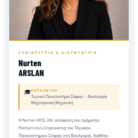
ΣΥΝΙΔΡΎΤΡΙΑ & ΔΙΕΥΘΎΝΤΡΙΑ
Nurten
ARSLAN
NA
🎓
ΕΚΠΑΊΔΕΥΣΗ
Τεχνικό Πανεπιστήμιο Σόφιας — Βουλγαρία
ΘΑ ΠΡΟΣΤΕΘΕΊ ΦΩΤΟΓΡΑΦΊΑ
Μηχατρονική Μηχανική
Η Nurten ARSLAN, απόφοιτη του τμήματος
Mechatronics Engineering του Τεχνικού
Πανεπιστημίου Σόφιας στη Βουλγαρία, διαθέτει