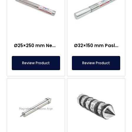
Ø25×250 mm Neodim Çubuq Maqnit – Bir Tərəfi M8 Dişi Bağlantı
Ø32×150 mm Paslanmaz Qulplu Nümunə Toplama Maqniti
Review Product
Review Product