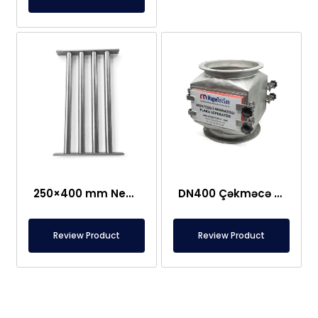
250×400 mm Neodim Tor Şəbəkə Maqniti
DN400 Çəkməcə Tipi, Qorunan Plitə Maqnit
Review Product
Review Product