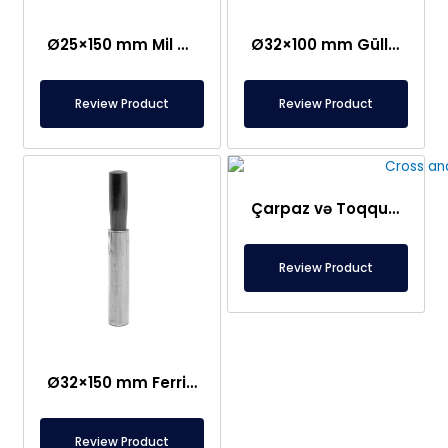
Ø25×150 mm Mil Bağlantılı Çubuq Maqnit – Güllə Tipli Başlıq
Ø32×100 mm Güllə Tipli Neodim Çubuq Maqnit
Review Product
Review Product
Çarpaz və Toqquşma Tipli Maqnit Şəbəkə Ayırıcısı – Fərdi Dizayn
Review Product
Ø32×150 mm Ferrit Çubuq Maqnit 300 Oksid
Review Product