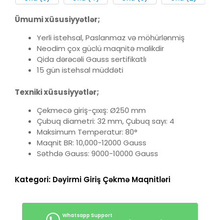
Ümumi xüsusiyyətlər;
Yerli istehsal, Paslanmaz və möhürlənmiş
Neodim çox güclü maqnitə malikdir
Qida dərəcəli Gauss sertifikatlı
15 gün istehsal müddəti
Texniki xüsusiyyətlər;
Çekmecə giriş-çıxış: Ø250 mm
Çubuq diametri: 32 mm, Çubuq sayı: 4
Maksimum Temperatur: 80°
Maqnit BR: 10,000-12000 Gauss
Səthdə Gauss: 9000-10000 Gauss
Kategori:
Dəyirmi Giriş Çəkmə Maqnitləri