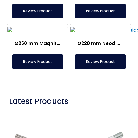
Review Product
Review Product
Ø250 mm Maqnit Ayırıcı – Çekmeceli 2-Sıralı Maneə Çubuğu Tənzimləməsi – 10,000 Qaus
Ø220 mm Neodim Çox Güclü Maqnit Çekmecəsi – Plastik İnjeksiya Qəlibləmə Maşını üçün Xüsusi
Review Product
Review Product
Latest Products