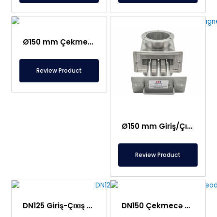
Ø150 mm Çekmecə Maqniti Ayırıcı
Review Product
Ø150 mm Giriş/Çıxış Ferrit Maqnit Çekmecə Separatoru – Tam Paslanmaz Polad
Review Product
DN125 Giriş-Çıxış Çekmece Tipli Neodim Maqnit Separatoru – Tam Paslanmaz Polad – 150°C Davamlı
DN150 Çekmecə Maqnit Separatoru – Neodim – Tam Paslanmaz – Qida Təhlükəsizliyi