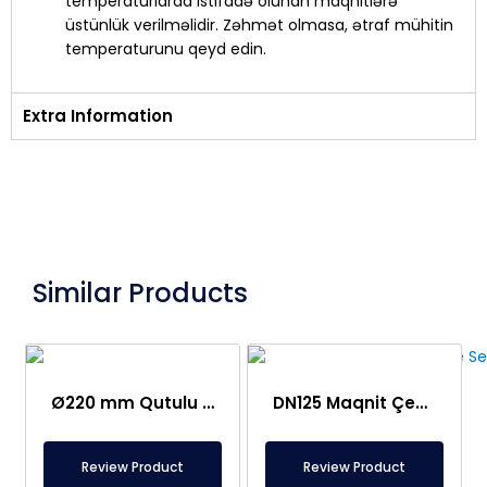
temperaturlarda istifadə olunan maqnitlərə
üstünlük verilməlidir. Zəhmət olmasa, ətraf mühitin
temperaturunu qeyd edin.
Extra Information
Similar Products
Ø220 mm Qutulu Maqnit Tor Ayırıcı
DN125 Maqnit Çekmecə Ayırıcı – Neodim Maqnit ilə – Şassi və Çubuqlar 304L Paslanmaz
Review Product
Review Product