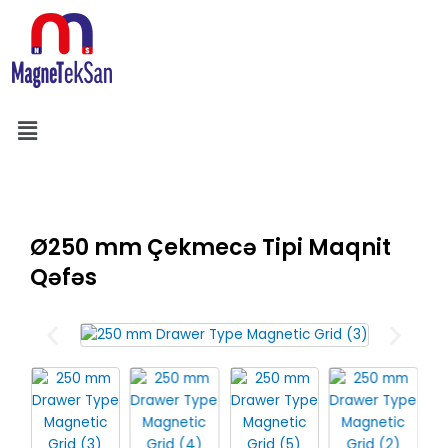
Skip
to
content
Menu
Search
Ø250 mm Çekmecə Tipi Maqnit
Qəfəs