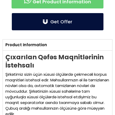
Get Product Information
Get Offer
Product Information
Çıxarılan Qəfəs Maqnitlərinin
İstehsalı
Şirkətimiz sizin üçün xüsusi ölçülərdə çekmecəli korpus
maqnitləri istehsal edir. Məhsullarımızın əl ilə təmizlənən
növləri olsa da, avtomatik təmizlənən növləri də
mövcuddur. Şirkətinizin xüsusi sahələrinə tam
uyğunluqla xüsusi ölçülərdə istehsal etdiyimiz bu
maqnit separatorlar axında tıxanmaya səbəb olmur.
Çubuq aralığı məhsullarınızın ölçüsünə görə müəyyən
edilir.