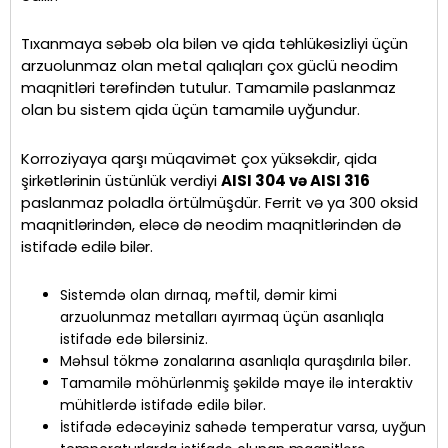
Tıxanmaya səbəb ola bilən və qida təhlükəsizliyi üçün
arzuolunmaz olan metal qalıqları çox güclü neodim
maqnitləri tərəfindən tutulur. Tamamilə paslanmaz
olan bu sistem qida üçün tamamilə uyğundur.
Korroziyaya qarşı müqavimət çox yüksəkdir, qida
şirkətlərinin üstünlük verdiyi
AISI 304 və AISI 316
paslanmaz poladla örtülmüşdür. Ferrit və ya 300 oksid
maqnitlərindən, eləcə də neodim maqnitlərindən də
istifadə edilə bilər.
Sistemdə olan dırnaq, məftil, dəmir kimi
arzuolunmaz metalları ayırmaq üçün asanlıqla
istifadə edə bilərsiniz.
Məhsul tökmə zonalarına asanlıqla quraşdırıla bilər.
Tamamilə möhürlənmiş şəkildə maye ilə interaktiv
mühitlərdə istifadə edilə bilər.
İstifadə edəcəyiniz sahədə temperatur varsa, uyğun