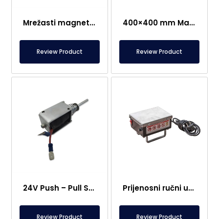
Mrežasti magnet prikladan za konusne bunkere
400×400 mm Magnetski separator tipa ladice
Review Product
Review Product
24V Push – Pull Solenoid zavojnica
Prijenosni ručni uređaj za razmagnetiziranje
Review Product
Review Product