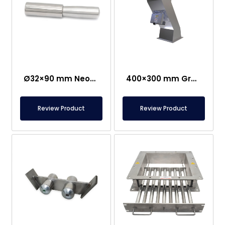
Ø32×90 mm Neodimijski štapni magnet s ručkom od nehrđajućeg čelika
400×300 mm Grbavi magnet / Z –Tip magneta
Review Product
Review Product