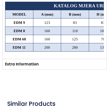
KATALOG MJERA UREĐ
MODEL
A (mm)
B (mm)
H (mm
EDM 9
123
83
83
EDM 8
160
110
100
EDM 68
160
125
70
EDM 11
200
280
130
Extra Information
Similar Products