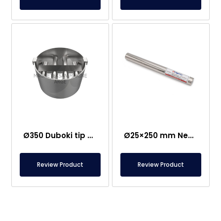
Ø350 Duboki tip ulazne i izlazne neodimijske magnetske rešetke
Ø25×250 mm Neodimijski šipkasti magnet – Jednostrana M8 ženska veza
Review Product
Review Product