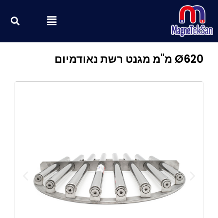
ילוג
חי
Menu
תוכן
Ø620 מ"מ מגנט רשת נאודמיום