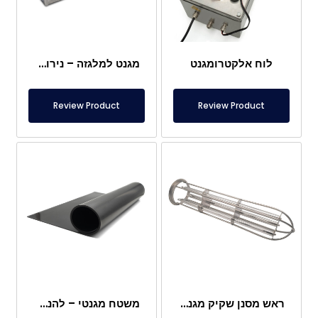
לוח אלקטרומגנט
מגנט למלגזה – נירוסטה מלאה – מרחק אפקטיבי 10 ס"מ – שחרור קל עם ידית
Review Product
Review Product
ראש מסנן שקיק מגנטי
משטח מגנטי – להנחה מתחת לרגליים – בטוח למזון