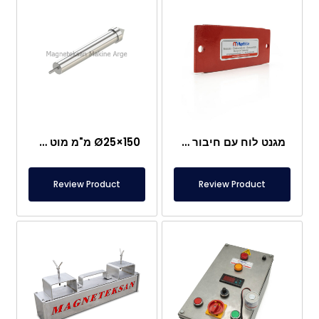
מגנט לוח עם חיבור מיוחד מניאודימיום
Ø25×150 מ"מ מוט מגנטי עם בורג מוט – ראש בצורת קליע
Review Product
Review Product