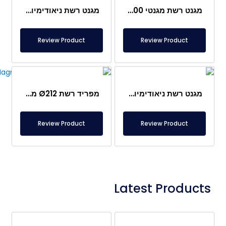
מגנט רשת מגנטי Ø200 מ"מ – נירוסטה מלאה ואטומה
מגנט רשת ניאודימיום עמיד בטמפרטורה גבוהה Ø250 מ"מ – 150°C
Review Product
Review Product
מגנט רשת ניאודימיום Ø163 מ"מ – מיוחד למכונות קפה
מפריד רשת Ø212 מ"מ, ניאודימיום, עמיד ב-150°C
Review Product
Review Product
Latest Products