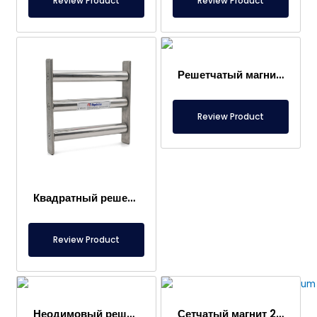
Review Product
Review Product
Решетчатый магнитный сепаратор 225×225 мм
Review Product
Квадратный решеточный магнит 250×250 мм с 3 стержнями
Review Product
Неодимовый решетчатый магнит 120×200 мм
Сетчатый магнит 200×200 мм – Для теста в зоне печи, специально для миксера