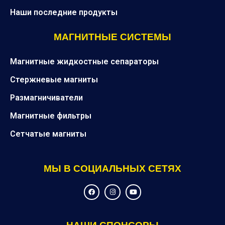
Наши последние продукты
МАГНИТНЫЕ СИСТЕМЫ
Магнитные жидкостные сепараторы
Стержневые магниты
Размагничиватели
Магнитные фильтры
Сетчатые магниты
МЫ В СОЦИАЛЬНЫХ СЕТЯХ
F
I
Y
a
n
o
c
s
u
e
t
t
b
a
u
o
g
b