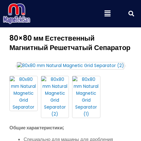
Перейти
П
Меню
к
содержимому
80×80 мм Естественный
Магнитный Решетчатый Сепаратор
Общие характеристики;
Специально для машины для дробления