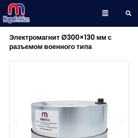
Перейти
П
Меню
к
содержимому
Электромагнит Ø300×130 мм с
разъемом военного типа