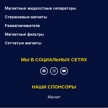
Магнитные жидкостные сепараторы
Стержневые магниты
Размагничиватели
Магнитные фильтры
Сетчатые магниты
МЫ В СОЦИАЛЬНЫХ СЕТЯХ
F
I
Y
a
n
o
c
s
u
e
t
t
b
a
u
o
g
b
НАШИ СПОНСОРЫ
o
r
e
k
a
m
Магнит