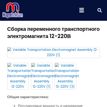
Перейти
П
Меню
к
содержимому
Сборка переменного транспортного
электромагнита 12-220В
Общие характеристики;
Регулируемые мощность и напряжение