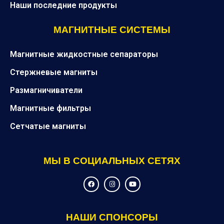
Наши последние продукты
МАГНИТНЫЕ СИСТЕМЫ
Магнитные жидкостные сепараторы
Стержневые магниты
Размагничиватели
Магнитные фильтры
Сетчатые магниты
МЫ В СОЦИАЛЬНЫХ СЕТЯХ
F
I
Y
a
n
o
c
s
u
e
t
t
b
a
u
o
g
b
НАШИ СПОНСОРЫ
o
r
e