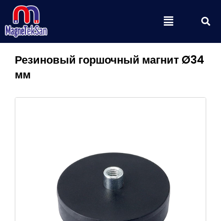
Перейти
П
Меню
к
содержимому
Резиновый горшочный магнит Ø34
мм