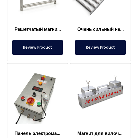
Решетчатый магнит 300×400 мм, притягивающий металлы в пищевых продуктах
Очень сильный неодимовый решетчатый магнит 1000×300 мм
Review Product
Review Product
Панель электромагнита
Магнит для вилочного погрузчика – Полностью из нержавеющей стали – Эффективное расстояние 10 см – Легкое высвобождение с ручкой