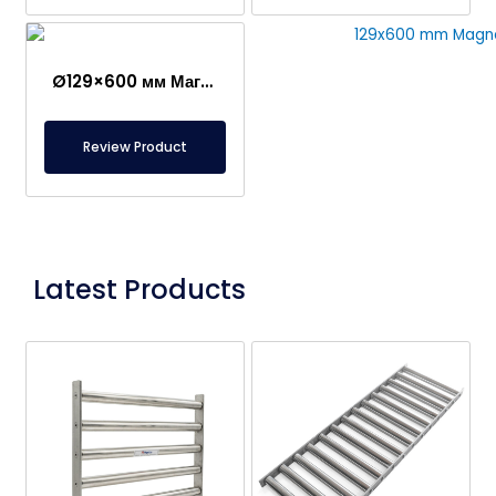
Ø129×600 мм Магнитный барабан – Нержавеющий, Неодимовый, Постоянный магнит NdFeB
Review Product
Latest Products