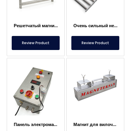
Решетчатый магнит 300×400 мм, притягивающий металлы в пищевых продуктах
Очень сильный неодимовый решетчатый магнит 1000×300 мм
Review Product
Review Product
Панель электромагнита
Магнит для вилочного погрузчика – Полностью из нержавеющей стали – Эффективное расстояние 10 см – Легкое высвобождение с ручкой