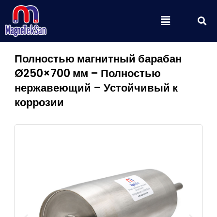
Перейти
П
Меню
к
содержимому
Полностью магнитный барабан
Ø250×700 мм – Полностью
нержавеющий – Устойчивый к
коррозии