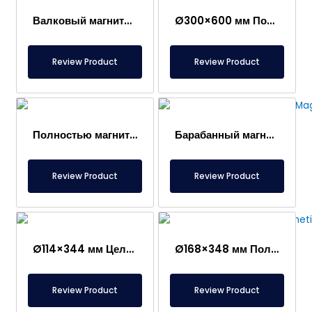
Валковый магнитный сепаратор
Ø300×600 мм Полностью магнитный барабанный сепаратор
Review Product
Review Product
Полностью магнитный барабан Ø250×750 мм – Специальный шпиндель и внешняя поверхность из нержавеющей стали
Барабанный магнит Ø129×750 мм – нержавеющий, неодимовый, постоянный магнит NdFeB
Review Product
Review Product
Ø114×344 мм Цельномагнитный барабанный сепаратор – Нержавеющая сталь
Ø168×348 мм Полный магнитный барабанный сепаратор – неодимовый
Review Product
Review Product