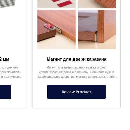
2 мм
Магнит для двери каравана
у, и для его
Магнит для двери каравана также может
переключатель.
использоваться дома и в офисах. Если вам нужно
для различных
зафиксировать дверь, вы можете использовать этот
продукт.
Review Product