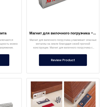
нита
Магнит для вилочного погрузчика – Полностью из нержавеющей стали – Эффективное расстояние 10 см – Легкое высвобождение с ручкой
ыключаются
Магнит для вилочного погрузчика улавливает опасные
ощность можно
металлы на земле благодаря своей прочной
напряжение.
конструкции. Магнит для вилочного погрузчика с
внешним корпусом из нержавеющей стали является
нашей собственной продукцией.
Review Product