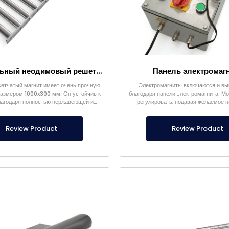
Очень сильный неодимовый решетчатый магнит 1000×300 мм
Панель электромаг
етчатый магнит имеет очень прочную
Электромагниты включаются и в
размером 1000x300 мм. Он устойчив к
благодаря панели электромагнита. М
лагодаря полностью нержавеющей и
регулировать, подавая желаемое 
герметичной конструкции.
Review Product
Review Product