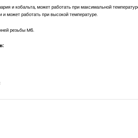
мария и кобальта, может работать при максимальной температур
и и может работать при высокой температуре.
нней резьбы M6.
в:
C