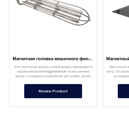
Магнитная головка мешочного фильтра
Этот магнитный фильтр особой формы производится
Магнитный л
нашей компанией Magneteksan на внутреннем
метр. Он произ
рынке и специально разработан для особых целей.
на предпр
Производится по индивидуальным размерам.
Review Product