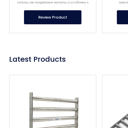
сильны, как неодимовые магниты, и устойчивы к
макси
коррозии.
Review Product
Latest Products