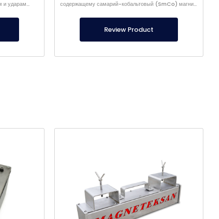
м и ударам
содержащему самарий-кобальтовый (SmCo) магнит.
усу.
Магнит в корпусе выдерживает температуру до
280°C.
Review Product