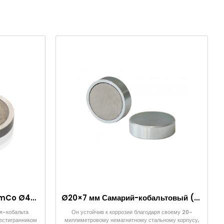
Горшкообразный магнит SmCo Ø48×10 мм с внутренним шестигранником
Ø20×7 мм Самарий-кобальтовый (SmCo) магнит
я-кобальта
Он устойчив к коррозии благодаря своему 20-
стигранником
миллиметровому немагнитному стальному корпусу,