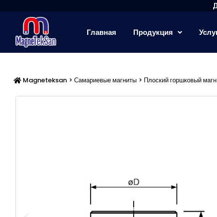
Перейти
к
содержимому
Главная
Продукция
Услу
Magneteksan
>
Самариевые магниты
> Плоский горшковый магн