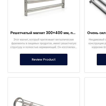
Решетчатый магнит 300×400 мм, притягивающий металлы в пищевых продуктах
Этот магнит, который притягивает металлические
Неодимовый с
фрагменты в пищевых продуктах, имеет решетчатую
конструкцию 
структуру и полностью нержавеющий. Он изготовлен в
коррозии б
соответствии с пищевыми стандартами.
Review Product