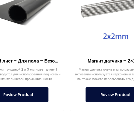
Магнитный лист – Для пола – Безопасный для пищевых продуктов
Магнит датчика – 2×
ист толщиной 2 и 3 мм имеет длину 1
Магнит датчика очень мал по размер
водится для использования под ногами
активации используется герконовый 
иятиях пищевой промышленности.
Вы также можете использовать его 
целей и проектов.
Review Product
Review Product