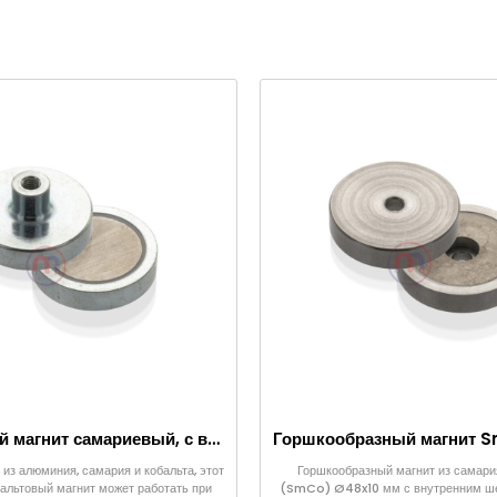
Горшковый магнит самариевый, с внутренней резьбой, Ø40×10 мм
из алюминия, самария и кобальта, этот
Горшкообразный магнит из самари
альтовый магнит может работать при
(SmCo) Ø48x10 мм с внутренним ше