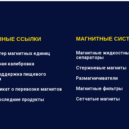
МАГНИТНЫЕ СИС
ЗНЫЕ ССЫЛКИ
Магнитные жидкостн
тер магнитных единиц
сепараторы
ная калибровка
Стержневые магниты
оддержка пищевого
Размагничиватели
а
Магнитные фильтры
икат о перевозке магнитов
Сетчатые магниты
оследние продукты