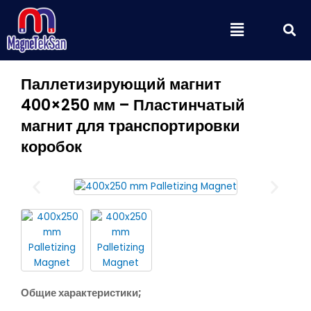
Перейти
П
Меню
к
содержимому
Паллетизирующий магнит
400×250 мм – Пластинчатый
магнит для транспортировки
коробок
Общие характеристики;